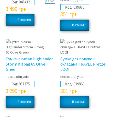
Код:
043432
Код:
039878
3 499
грн
351
грн
Сумка-рюкзак Highlander
Сумка для покупок
Storm Kitbag 65 Olive
складана TRAVEL Pretzel
Green
LOQI
немає відгуків
немає відгуків
Код:
057375
Код:
039868
3 299
грн
351
грн