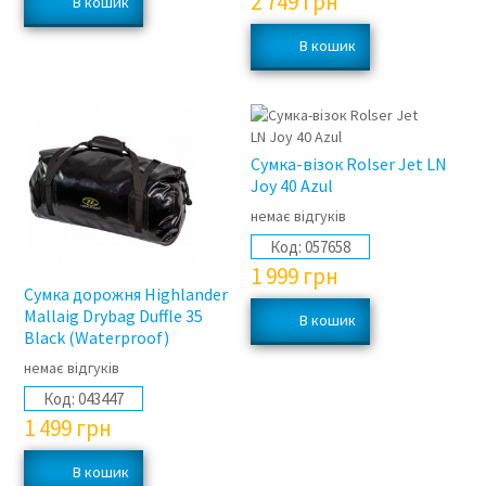
2 749
грн
Сумка-візок Rolser Jet LN
Joy 40 Azul
немає відгуків
Код:
057658
1 999
грн
Сумка дорожня Highlander
Mallaig Drybag Duffle 35
Black (Waterproof)
немає відгуків
Код:
043447
1 499
грн