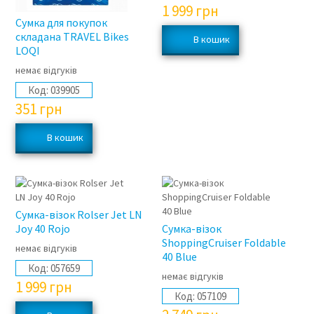
1 999
грн
Сумка для покупок
складана TRAVEL Bikes
LOQI
немає відгуків
Код:
039905
351
грн
Сумка-візок Rolser Jet LN
Joy 40 Rojo
Сумка-візок
ShoppingCruiser Foldable
немає відгуків
40 Blue
Код:
057659
немає відгуків
1 999
грн
Код:
057109