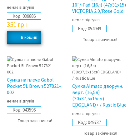
16"/iPad (16л) (47x31x15)
немає відгуків
VICTORIA 2.0/Rose Gold
Код:
039886
немає відгуків
351
грн
Код:
054949
Товар закінчився!
Сумка на плече Gabol
Pocket 5L Brown 527821-
Сумка Almato дворучн.
002
верт. (16,5л)
(30x37,5x15см)
немає відгуків
EDGELAND+ / Rustic Blue
Код:
043596
немає відгуків
Товар закінчився!
Код:
049737
Товар закінчився!