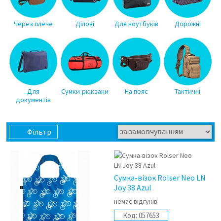
Через плече
Ділові
Для ноутбуків
Дорожні
Для
Сумки-рюкзаки
На пояс
Тактичні
документів
Фільтр
Сумка-візок Rolser Neo LN
Joy 38 Azul
немає відгуків
Код:
057653