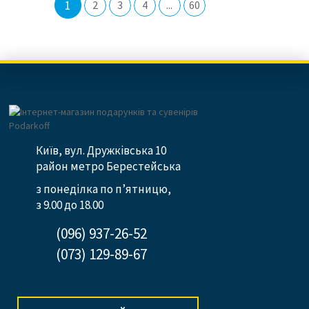
1
2
3
4
...
60
Київ, вул. Дружківська 10
район метро Берестейська
з понеділка по п’ятницю,
з 9.00 до 18.00
(096) 937-26-52
(073) 129-89-67