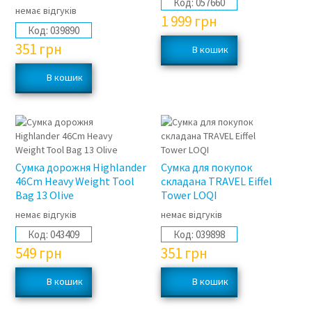
Код:
057660
немає відгуків
1 999
грн
Код:
039890
351
грн
Сумка дорожня Highlander
Сумка для покупок
46Cm Heavy Weight Tool
складана TRAVEL Eiffel
Bag 13 Olive
Tower LOQI
немає відгуків
немає відгуків
Код:
043409
Код:
039898
549
грн
351
грн