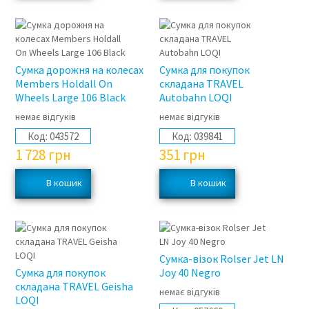
Сумка дорожня на колесах
Сумка для покупок
Members Holdall On
складана TRAVEL
Wheels Large 106 Black
Autobahn LOQI
немає відгуків
немає відгуків
Код:
043572
Код:
039841
1 728
грн
351
грн
Сумка-візок Rolser Jet LN
Сумка для покупок
Joy 40 Negro
складана TRAVEL Geisha
немає відгуків
LOQI