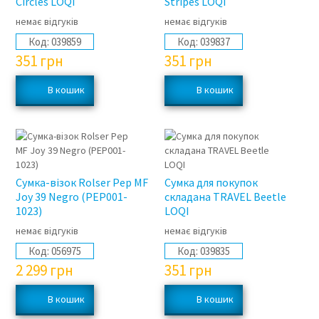
Circles LOQI
Stripes LOQI
немає відгуків
немає відгуків
Код:
039859
Код:
039837
351
грн
351
грн
Сумка-візок Rolser Pep MF
Сумка для покупок
Joy 39 Negro (PEP001-
складана TRAVEL Beetle
1023)
LOQI
немає відгуків
немає відгуків
Код:
056975
Код:
039835
2 299
грн
351
грн