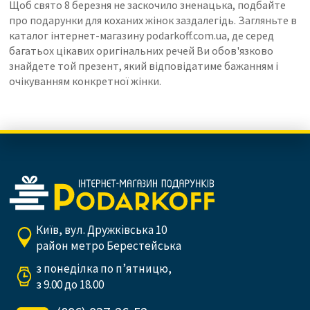
Щоб свято 8 березня не заскочило зненацька, подбайте
про подарунки для коханих жінок заздалегідь. Загляньте в
каталог інтернет-магазину podarkoff.com.ua, де серед
багатьох цікавих оригінальних речей Ви обов'язково
знайдете той презент, який відповідатиме бажанням і
очікуванням конкретної жінки.
Київ, вул. Дружківська 10
район метро Берестейська
з понеділка по п’ятницю,
з 9.00 до 18.00