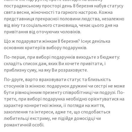
пострадянському просторі день 8 березня набув статусу
свята весни, жіночності та гарного настрою. Кожна
представниця прекрасної половини людства, незалежно
від віку та соціального становища, чекає цього дня на
привітання від оточуючих чоловіків.
Що ж подарувати жінкам 8 березня? Існує декілька
основних критеріїв вибору подарунків.
По-перше, при виборі подарунків виходьте з бюджету:
складіть список дам, яких Ви хочете привітати, і
приблизну суму, на яку Ви розраховуєте.
По-друге, варто враховувати статус та близькість
стосунків із жінкою: подарунок дружині чи сестрі не може
бути рівноцінним презенту співробітниці чи подрузі. По-
третє, при виборі подарунка необхідно орієнтуватися на
характер конкретної жінки, її погляди на життя,
захоплення та інтереси, адже те, що сподобається
любительці екстриму, не підійде домосідці чи
романтичній особі.