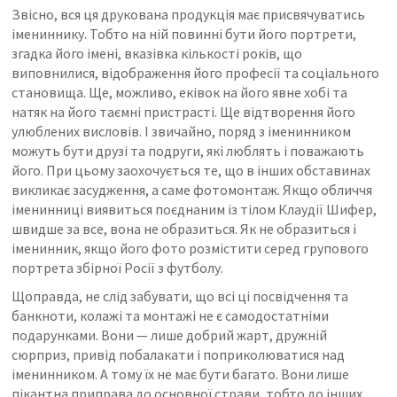
Звісно, ​​вся ця друкована продукція має присвячуватись
імениннику. Тобто на ній повинні бути його портрети,
згадка його імені, вказівка ​​кількості років, що
виповнилися, відображення його професії та соціального
становища. Ще, можливо, еківок на його явне хобі та
натяк на його таємні пристрасті. Ще відтворення його
улюблених висловів. І звичайно, поряд з іменинником
можуть бути друзі та подруги, які люблять і поважають
його. При цьому заохочується те, що в інших обставинах
викликає засудження, а саме фотомонтаж. Якщо обличчя
іменинниці виявиться поєднаним із тілом Клаудії Шифер,
швидше за все, вона не образиться. Як не образиться і
іменинник, якщо його фото розмістити серед групового
портрета збірної Росії з футболу.
Щоправда, не слід забувати, що всі ці посвідчення та
банкноти, колажі та монтажі не є самодостатніми
подарунками. Вони — лише добрий жарт, дружній
сюрприз, привід побалакати і поприколюватися над
іменинником. А тому їх не має бути багато. Вони лише
пікантна приправа до основної страви, тобто до інших