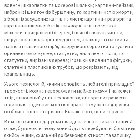
вовняні шкарпетки та мохерові шалики; картини-пейзажі,
набрані зі шматочків бурштину, та картини-натюрморти,
зібрані із засушених квітів та листя; картини-гравюри та
картини-вишивки; батік і печворк; наші полотняні
мішечки, прикрашені бісером, і поясні шкіряні кисети,
інкрустовані кольоровим дротом; аплікації з соломи та
панно з пташиного пір'я; візерункові серветки та хустки з
орнаментом із муліне; статуетки, виліплені з тіста, та
статуетки, вирізані з дерева; іграшки з вовни та фігурки,
сплетені з пластикових трубок, що розрізають, від
крапельниць.
Усього технологій, якими володіють любителі прикладної
творчості, можна перерахувати майже тисячу. І на кожен
твір, виконаний у цих технологіях, автори витрачають
годинник і годинник копіткої праці. Тому їхні подарунки
особливо цінні та приємні. Більше того, вони корисні.
В ексклюзивні подарунки вкладена енергетика кохання. А
отже, будинок, в якому вони будуть перебувати, більш ніж
якийсь інший, схильний до безконфліктності та затишку.