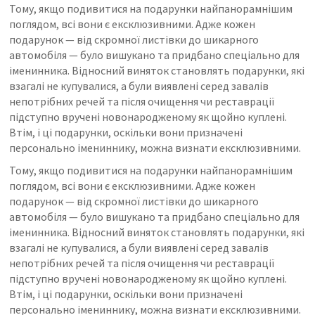
Тому, якщо подивитися на подарунки найпанорамнішим
поглядом, всі вони є ексклюзивними. Адже кожен
подарунок — від скромної листівки до шикарного
автомобіля — було вишукано та придбано спеціально для
іменинника. Відносний виняток становлять подарунки, які
взагалі не купувалися, а були виявлені серед завалів
непотрібних речей та після очищення чи реставрації
підступно вручені новонародженому як щойно куплені.
Втім, і ці подарунки, оскільки вони призначені
персонально імениннику, можна визнати ексклюзивними.
Тому, якщо подивитися на подарунки найпанорамнішим
поглядом, всі вони є ексклюзивними. Адже кожен
подарунок — від скромної листівки до шикарного
автомобіля — було вишукано та придбано спеціально для
іменинника. Відносний виняток становлять подарунки, які
взагалі не купувалися, а були виявлені серед завалів
непотрібних речей та після очищення чи реставрації
підступно вручені новонародженому як щойно куплені.
Втім, і ці подарунки, оскільки вони призначені
персонально імениннику, можна визнати ексклюзивними.