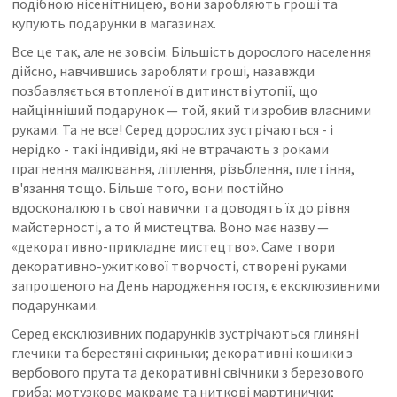
подібною нісенітницею, вони заробляють гроші та
купують подарунки в магазинах.
Все це так, але не зовсім. Більшість дорослого населення
дійсно, навчившись заробляти гроші, назавжди
позбавляється втопленої в дитинстві утопії, що
найцінніший подарунок — той, який ти зробив власними
руками. Та не все! Серед дорослих зустрічаються - і
нерідко - такі індивіди, які не втрачають з роками
прагнення малювання, ліплення, різьблення, плетіння,
в'язання тощо. Більше того, вони постійно
вдосконалюють свої навички та доводять їх до рівня
майстерності, а то й мистецтва. Воно має назву —
«декоративно-прикладне мистецтво». Саме твори
декоративно-ужиткової творчості, створені руками
запрошеного на День народження гостя, є ексклюзивними
подарунками.
Серед ексклюзивних подарунків зустрічаються глиняні
глечики та берестяні скриньки; декоративні кошики з
вербового прута та декоративні свічники з березового
гриба; мотузкове макраме та ниткові мартинички;