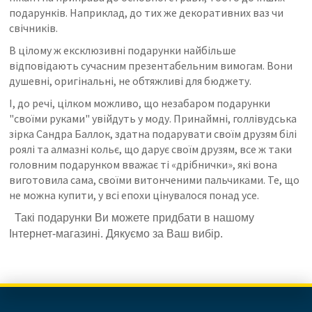
подарунків. Наприклад, до тих же декоративних ваз чи
свічників.
В цілому ж ексклюзивні подарунки найбільше
відповідають сучасним презентабельним вимогам. Вони
душевні, оригінальні, не обтяжливі для бюджету.
І, до речі, цілком можливо, що незабаром подарунки
"своїми руками" увійдуть у моду. Принаймні, голлівудська
зірка Сандра Баллок, здатна подарувати своїм друзям білі
роялі та алмазні кольє, що дарує своїм друзям, все ж таки
головним подарунком вважає ті «дрібнички», які вона
виготовила сама, своїми витонченими пальчиками. Те, що
не можна купити, у всі епохи цінувалося понад усе.
Такі подарунки Ви можете придбати в нашому
Інтернет-магазині. Дякуємо за Ваш вибір.