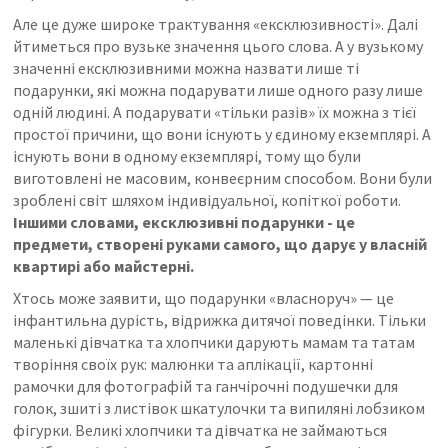
Але це дуже широке трактування «ексклюзивності». Далі
йтиметься про вузьке значення цього слова. А у вузькому
значенні ексклюзивними можна назвати лише ті
подарунки, які можна подарувати лише одного разу лише
одній людині. А подарувати «тільки разів» їх можна з тієї
простої причини, що вони існують у єдиному екземплярі. А
існують вони в одному екземплярі, тому що були
виготовлені не масовим, конвеєрним способом. Вони були
зроблені світ шляхом індивідуальної, копіткої роботи.
Іншими словами, ексклюзивні подарунки - це
предмети, створені руками самого, що дарує у власній
квартирі або майстерні.
Хтось може заявити, що подарунки «власноруч» — це
інфантильна дурість, відрижка дитячої поведінки. Тільки
маленькі дівчатка та хлопчики дарують мамам та татам
творіння своїх рук: малюнки та аплікації, картонні
рамочки для фотографій та ганчірочні подушечки для
голок, зшиті з листівок шкатулочки та випиляні лобзиком
фігурки. Великі хлопчики та дівчатка не займаються