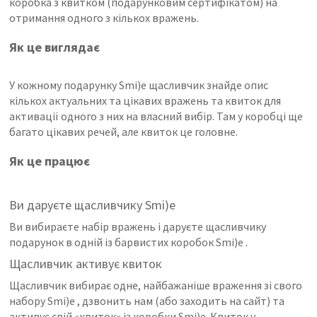
коробка з квитком (подарунковим сертифікатом) на
отримання одного з кількох вражень.
Як це виглядає
У кожному подарунку Smi)e щасливчик знайде опис
кількох актуальних та цікавих вражень та квиток для
активації одного з них на власний вибір. Там у коробці ще
багато цікавих речей, але квиток це головне.
Як це працює
Ви даруєте щасливчику Smi)e
Ви вибираєте набір вражень і даруєте щасливчику
подарунок в одній із барвистих коробок
Smi)e
.
Щасливчик активує квиток
Щасливчик вибирає одне, найбажаніше враження зі свого
набору
Smi)e
, дзвонить нам (або заходить на сайт) та
активує свій «квиток» із коробки Smi)e. Квиток у