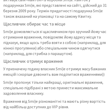
подарунках Smi)e, які представлені на сайті, дійсний до 31
березня 2009 року. Термін придатності подарунка Smi)e
також вказаний на упаковці та на самому Квитку.
Щасливчик обирає час та місце
Smi)e домовляється зі щасливчиком про зручний йому час
отримання враження, повідомляє йому адресу місця та
підказує, якщо щось треба взяти з собою (наприклад, для
кінної прогулянки) або спеціальним чином одягнутися
(наприклад, для стрибка з парашутом).
Щасливчик отримує враження
У призначену годину власник
Smi)e
отримує масу бажаних
емоцій і скоріше дзвонить вам поділитися враженнями))
Smi)e пропонує тільки найкращі, оригінальні враження,
спеціально підібрані з метою принести максимальне
задоволення власнику.
Враження від Smi)e різноманітні та мають різну вартість
від найбільш доступних до VIP рівня.