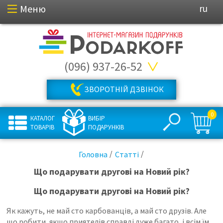
Меню
ru
(096) 937-26-52
ЗВОРОТНІЙ ДЗВІНОК
0
КАТАЛОГ
ВИБІР
ТОВАРІВ
ПОДАРУНКІВ
Головна
Статті
Що подарувати другові на Новий рік?
Що подарувати другові на Новий рік?
Як кажуть, не май сто карбованців, а май сто друзів. Але
що робити, якщо приятелів справді дуже багато, і всім їм