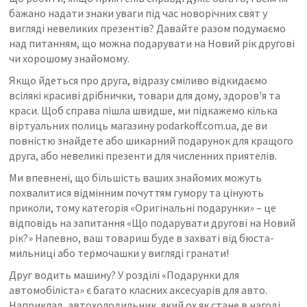
бажано надати знаки уваги під час новорічних свят у
вигляді невеликих презентів? Давайте разом подумаємо
над питанням, що можна подарувати на Новий рік другові
чи хорошому знайомому.
Якщо йдеться про друга, відразу сміливо відкидаємо
всілякі красиві дрібнички, товари для дому, здоров'я та
краси. Щоб справа пішла швидше, ми підкажемо кілька
віртуальних полиць магазину podarkoff.com.ua, де ви
повністю знайдете або шикарний подарунок для кращого
друга, або невеликі презенти для численних приятелів.
Ми впевнені, що більшість ваших знайомих можуть
похвалитися відмінним почуттям гумору та цінують
приколи, тому категорія «Оригінальні подарунки» – це
відповідь на запитання «Що подарувати другові на Новий
рік?» Напевно, ваш товариш буде в захваті від бюста-
мильниці або термочашки у вигляді гранати!
Друг водить машину? У розділі «Подарунки для
автомобіліста» є багато класних аксесуарів для авто.
Наприклад, автохолодильник, який ох як стане в нагоді