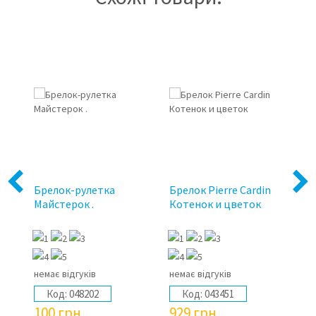
Previous
Next
Брелок-рулетка
Брелок Рierre Сardin
Бр
Майстерок .
Котенок и цветок
М
немає відгуків
немає відгуків
не
Код:
048202
Код:
043451
100
грн
929
грн
1