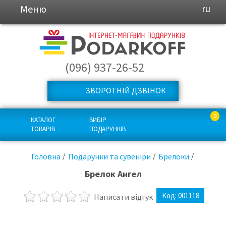
Меню
ru
(096) 937-26-52
ЗВОРОТНІЙ ДЗВІНОК
0
КАТАЛОГ
ВИБІР
ТОВАРІВ
ПОДАРУНКІВ
Головна
Подарунки та сувеніри
Брелоки
Брелок Ангел
Код:
001118
Написати відгук