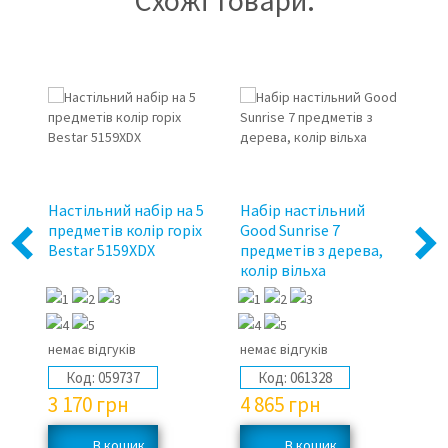
Настільний набір на 5
Набір настільний
На
предметів колір горіх
Good Sunrise 7
Be
Previous
Next
Bestar 5159XDX
предметів з дерева,
п
колір вільха
д
немає відгуків
немає відгуків
1 
Код:
059737
Код:
061328
3 170
грн
4 865
грн
6