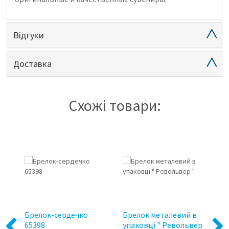
Відгуки
Доставка
Схожі товари:
і
ьори
ка
Брелок-сердечко
Брелок металевий в
Бр
65398
упаковці " Револьвер
Previous
Next