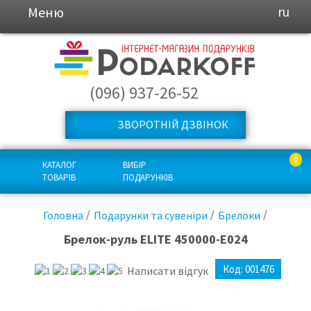
Меню
ru
(096) 937-26-52
ЗВОРОТНІЙ ДЗВІНОК
0
КАТАЛОГ
ВИБІР
ТОВАРІВ
ПОДАРУНКІВ
Головна
Подарунки та сувеніри
Брелоки
Брелок-руль ELITE 450000-Е024
Код:
001476
Написати відгук