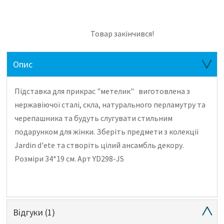
Товар закінчився!
Опис
Підставка для прикрас "метелик"
виготовлена ​​з
нержавіючої сталі, скла, натурального перламутру та
черепашника та будуть слугувати стильним
подарунком для жінки. Зберіть предмети з колекції
Jardin d'ete та створіть цілий ансамбль декору.
Розміри 34*19 см. Арт
YD298-JS
Відгуки
(1)