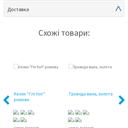
Доставка
Схожі товари:
Келих "I’m hot"
Троянда мала, золота
Із
рожева
хо
Previous
Next
17
немає відгуків
немає відгуків
не