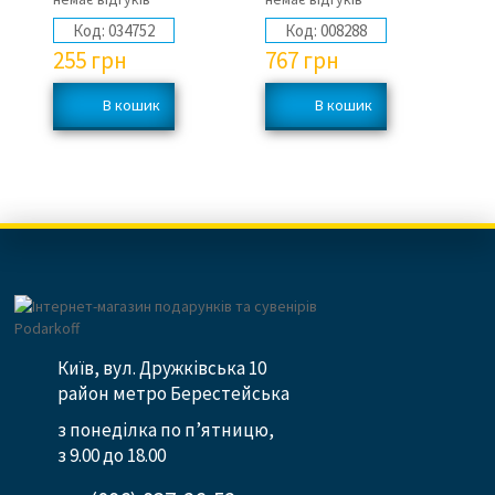
Код:
034752
Код:
008288
255
грн
767
грн
9
Київ, вул. Дружківська 10
район метро Берестейська
з понеділка по п’ятницю,
з 9.00 до 18.00