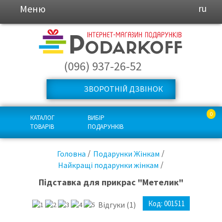
Меню
ru
(096) 937-26-52
ЗВОРОТНІЙ ДЗВІНОК
0
КАТАЛОГ
ВИБІР
ТОВАРІВ
ПОДАРУНКІВ
Головна
Подарунки Жінкам
Найкращі подарунки жінкам
Підставка для прикрас "Метелик"
Код:
001511
Відгуки
(1)