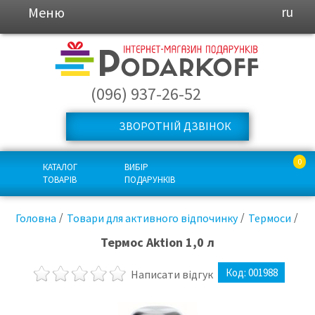
Меню
ru
(096) 937-26-52
ЗВОРОТНІЙ ДЗВІНОК
0
КАТАЛОГ
ВИБІР
ТОВАРІВ
ПОДАРУНКІВ
Головна
Товари для активного відпочинку
Термоси
Термос Aktion 1,0 л
Код:
001988
Написати відгук