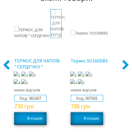
rt
ТЕРМОС ДЛЯ НАПОЇВ
Термос SO160DBS
Т
Previous
Next
" СЕРДЕЧКО "
Me
немає відгуків
немає відгуків
не
Код:
061607
Код:
007601
730
грн
786
грн
1