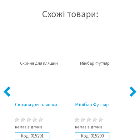
Схожі товари:
Previous
Next
Скриня для пляшки
Мінібар Футляр
Фу
Л
немає відгуків
немає відгуків
не
Код:
015291
Код:
015290