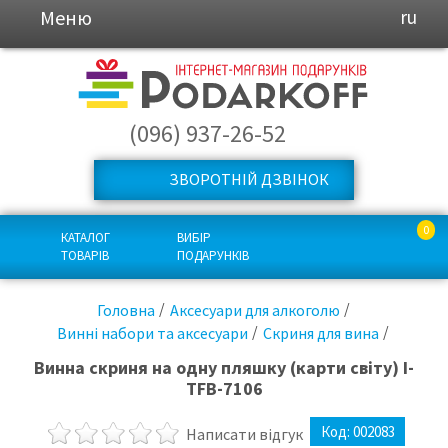
Меню
ru
(096) 937-26-52
ЗВОРОТНІЙ ДЗВІНОК
0
КАТАЛОГ
ВИБІР
ТОВАРІВ
ПОДАРУНКІВ
Головна
Аксесуари для алкоголю
Винні набори та аксесуари
Скриня для вина
Винна скриня на одну пляшку (карти світу) I-
TFB-7106
Код:
002083
Написати відгук