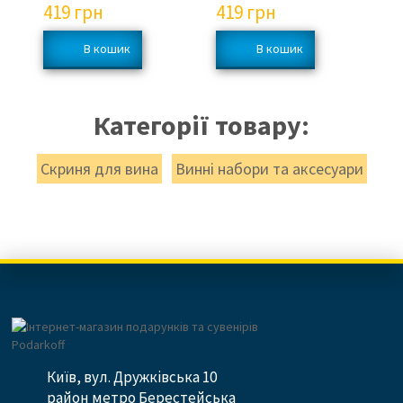
419
грн
419
грн
1
Категорії товару:
Скриня для вина
Винні набори та аксесуари
Київ, вул. Дружківська 10
район метро Берестейська