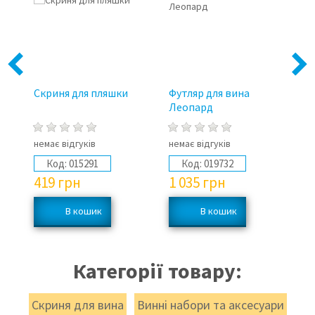
Previous
Next
Скриня для пляшки
Футляр для вина
Мі
Леопард
немає відгуків
немає відгуків
не
Код:
015291
Код:
019732
419
грн
1 035
грн
4
Категорії товару:
Скриня для вина
Винні набори та аксесуари