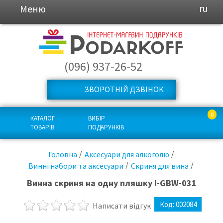
Меню
ru
(096) 937-26-52
ЗВОРОТНІЙ ДЗВІНОК
0
КАТАЛОГ
ВИБІР
ТОВАРІВ
ПОДАРУНКІВ
Головна
Аксесуари для алкоголю
Винні набори та аксесуари
Скриня для вина
Винна скриня на одну пляшку I-GBW-031
Код:
002084
Написати відгук