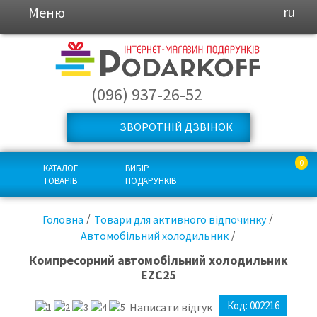
Меню
ru
(096) 937-26-52
ЗВОРОТНІЙ ДЗВІНОК
0
КАТАЛОГ
ВИБІР
ТОВАРІВ
ПОДАРУНКІВ
Головна
Товари для активного відпочинку
Автомобільний холодильник
Компресорний автомобільний холодильник
EZC25
Код:
002216
Написати відгук