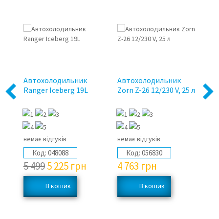
5%
Автохолодильник
Автохолодильник
А
0V
Ranger Iceberg 19L
Zorn Z-26 12/230 V, 25 л
л,
Previous
Next
12
немає відгуків
немає відгуків
не
Код:
048088
Код:
056830
5 499
5 225
грн
4 763
грн
5