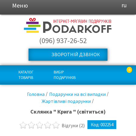
Меню
ru
(096) 937-26-52
ЗВОРОТНІЙ ДЗВІНОК
0
КАТАЛОГ
ВИБІР
ТОВАРІВ
ПОДАРУНКІВ
Головна
Подарунки на всі випадки
Жартівливі подарунки
Склянка " Крига " (світиться)
Код:
002254
Відгуки
(2)