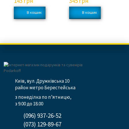
143
грн
345
грн
3
Київ, вул. Дружківська 10
район метро Берестейська
з понеділка по п’ятницю,
з 9.00 до 18.00
(096) 937-26-52
(073) 129-89-67