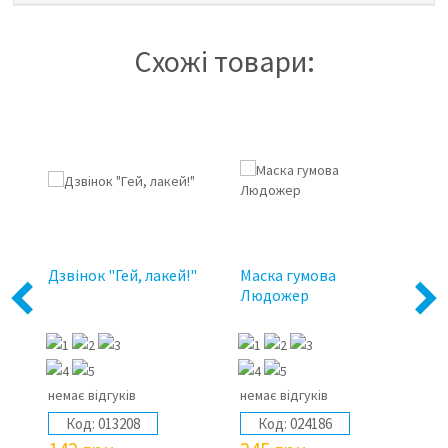
Схожі товари:
Дзвінок "Гей, лакей!"
Маска гумова
Ма
ve
Людожер
ба
Previous
Next
немає відгуків
немає відгуків
не
Код:
013208
Код:
024186