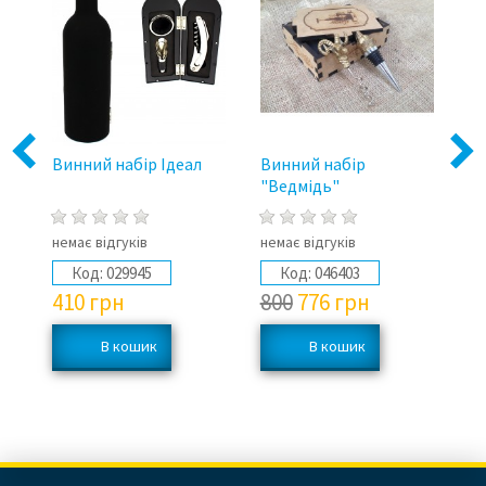
Previous
Next
Винний набір Ідеал
Винний набір
Ви
"Ведмідь"
немає відгуків
немає відгуків
не
Код:
029945
Код:
046403
410
грн
800
776
грн
8