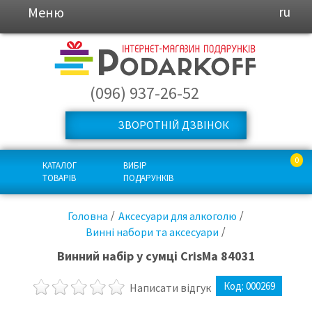
Меню
ru
(096) 937-26-52
ЗВОРОТНІЙ ДЗВІНОК
0
КАТАЛОГ
ВИБІР
ТОВАРІВ
ПОДАРУНКІВ
Головна
Аксесуари для алкоголю
Винні набори та аксесуари
Винний набір у сумці CrisMa 84031
Код:
000269
Написати відгук