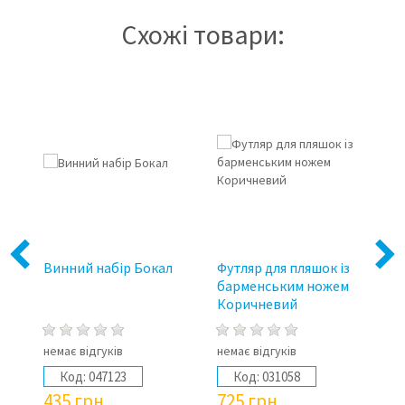
Схожі товари:
Previous
Next
я
Винний набір Бокал
Футляр для пляшок із
Ви
барменським ножем
"В
Коричневий
немає відгуків
немає відгуків
не
Код:
047123
Код:
031058
435
грн
725
грн
8