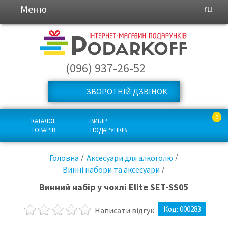
Меню
ru
(096) 937-26-52
ЗВОРОТНІЙ ДЗВІНОК
0
КАТАЛОГ
ВИБІР
ТОВАРІВ
ПОДАРУНКІВ
Головна
Аксесуари для алкоголю
Винні набори та аксесуари
Винний набір у чохлі Elite SET-SS05
Код:
000283
Написати відгук