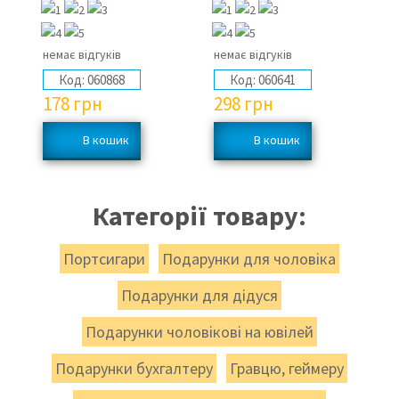
немає відгуків
немає відгуків
не
Код:
060868
Код:
060641
178
грн
298
грн
4
Категорії товару:
Портсигари
Подарунки для чоловіка
Подарунки для дідуся
Подарунки чоловікові на ювілей
Подарунки бухгалтеру
Гравцю, геймеру