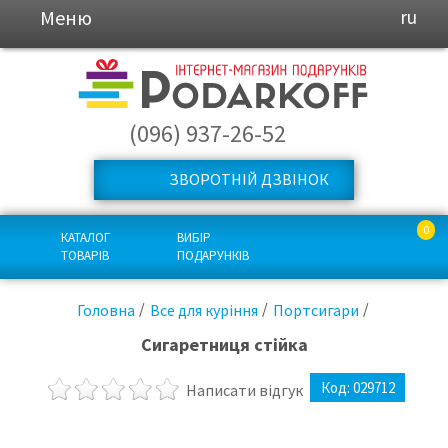
Меню
ru
(096) 937-26-52
ЗВОРОТНІЙ ДЗВІНОК
0
КАТАЛОГ
ВИБІР
ТОВАРІВ
ПОДАРУНКІВ
Головна
Все для куріння
Портсигари
Сигаретниця стійка
Код:
029712
Написати відгук