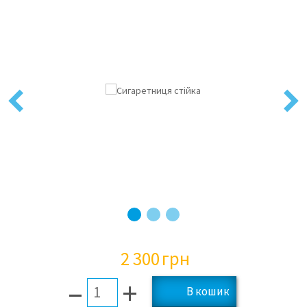
Previous
Next
2 300
грн
–
+