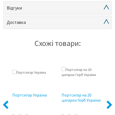
Відгуки
Доставка
Схожі товари:
Портсигар Україна
Портсигар на 20
По
ни
цигарок Герб України
п
Previous
Next
уп