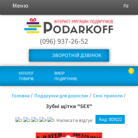
Меню
ru
(096) 937-26-52
ЗВОРОТНІЙ ДЗВІНОК
0
КАТАЛОГ
ВИБІР
ТОВАРІВ
ПОДАРУНКІВ
Головна
Подарунки для дорослих
Секс приколи
Зубні щітки "SEX"
Код:
003022
Написати відгук