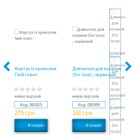
Previous
Next
Фартух із приколом
Дзвіночок для кохання
То
Твій гігант
(for love) , червоний
немає відгуків
немає відгуків
не
Код:
063015
Код:
005995
279
грн
160
грн
1