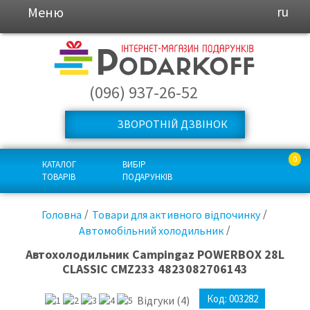
Меню
ru
(096) 937-26-52
ЗВОРОТНІЙ ДЗВІНОК
0
КАТАЛОГ
ВИБІР
ТОВАРІВ
ПОДАРУНКІВ
Головна
Товари для активного відпочинку
Автомобільний холодильник
Автохолодильник Campingaz POWERBOX 28L
CLASSIC CMZ233 4823082706143
Код:
003282
Відгуки
(4)