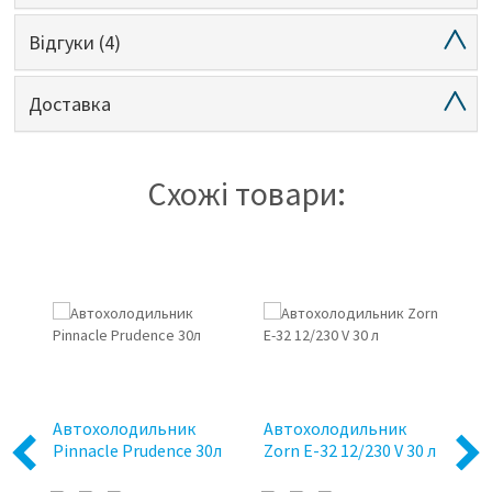
Відгуки
(4)
Доставка
Схожі товари:
Автохолодильник
Автохолодильник
А
0V
Pinnacle Prudence 30л
Zorn E-32 12/230 V 30 л
Ra
Previous
Next