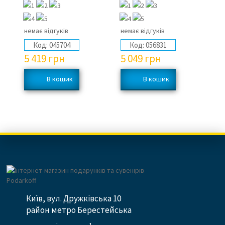
немає відгуків
немає відгуків
не
Код:
045704
Код:
056831
5 419
грн
5 049
грн
6
Київ, вул. Дружківська 10
район метро Берестейська