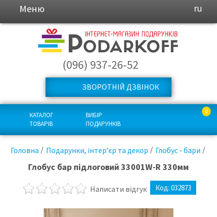
Меню
ru
(096) 937-26-52
ЗВОРОТНІЙ ДЗВІНОК
0
КАТАЛОГ
ВИБІР
ТОВАРІВ
ПОДАРУНКІВ
Головна
Подарунки, інтер’єр та декор
Глобус - бари
Глобус бар підлоговий 33001W-R 330мм
Код:
032873
Написати відгук