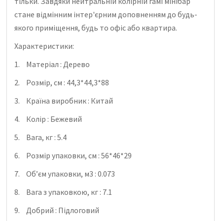
тільки.
Завдяки нейтральній колірній гамі мінібар
стане відмінним інтер'єрним доповненням до будь-
якого приміщення, будь то офіс або квартира.
Характеристики:
1.
Матеріал : Дерево
2.
Розмір, см : 44,3*44,3*88
3.
Країна виробник : Китай
4.
Колір : Бежевий
5.
Вага, кг : 5.4
6.
Розмір упаковки, см : 56*46*29
7.
Об’єм упаковки, м3 : 0.073
8.
Вага з упаковкою, кг : 7.1
9.
Добрий : Підлоговий