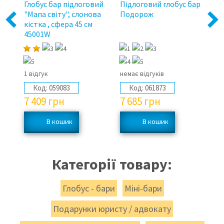
ий
Глобус бар підлоговий
Підлоговий глобус бар
Пі
"Мапа світу", слонова
Подорож
Ка
Previous
Next
кістка , сфера 45 см
4
45001W
1 відгук
немає відгуків
1 
Код:
059083
Код:
061873
7 409
грн
7 685
грн
7
Категорії товару:
Глобус - бари
Міні-бари
Подарунки юристу / адвокату