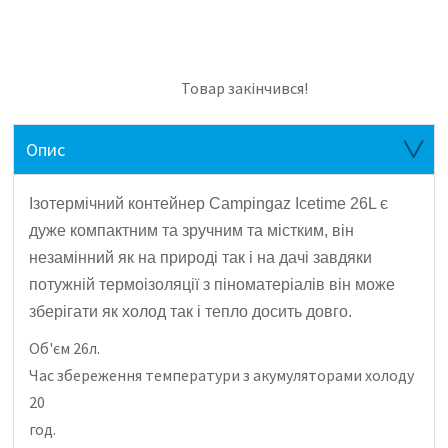
Товар закінчився!
Опис
Ізотермічний контейнер Campingaz Icetime 26L є
дуже компактним та зручним та містким, він
незамінний як на природі так і на дачі завдяки
потужній термоізоляції з піноматеріалів він може
зберігати як холод так і тепло досить довго.
Об'єм 26л.
Час збереження температури з акумуляторами холоду
20
год