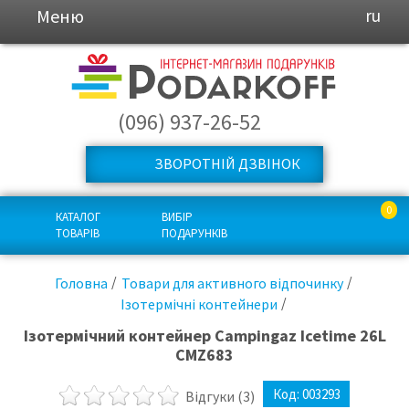
Меню
ru
(096) 937-26-52
ЗВОРОТНІЙ ДЗВІНОК
0
КАТАЛОГ
ВИБІР
ТОВАРІВ
ПОДАРУНКІВ
Головна
Товари для активного відпочинку
Ізотермічні контейнери
Ізотермічний контейнер Campingaz Icetime 26L
CMZ683
Код:
003293
Відгуки
(3)