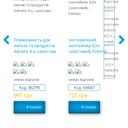
Термоємність для
Ізотермічний
Із
Previous
Next
напоїв та продуктів
контейнер 4,5л
ко
Adriatic 6 л, салатова
салатовий, Eskimo
10
немає відгуків
немає відгуків
не
Код:
062795
Код:
044367
997
грн
715
грн
7