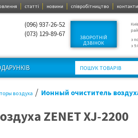
овлення
статті
новини
співробітництво
контакти
(096) 937-26-52
Киї
ра
(073) 129-89-67
ЗВОРОТНІЙ
з п
ДЗВІНОК
з 9
ОДАРУНКІВ
/
Ионный очиститель воздуха
торы воздуха
оздуха ZENET XJ-2200