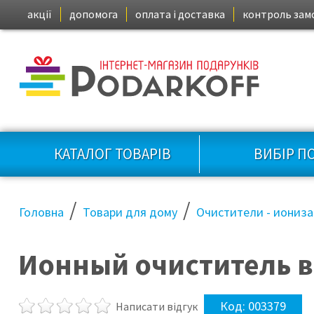
акції
допомога
оплата і доставка
контроль зам
КАТАЛОГ ТОВАРІВ
ВИБІР П
/
/
Головна
Товари для дому
Очистители - иониза
Ионный очиститель в
Код:
003379
Написати відгук