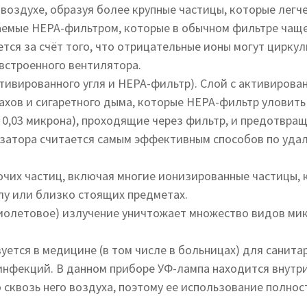
 воздухе, образуя более крупные частицы, которые легч
аемые HЕРА-фильтром, которые в обычном фильтре чаще
тся за счёт того, что отрицательные ионы могут цирку
встроенного вентилятора.
тивированного угля и НЕРА-фильтр). Слой с активирова
ахов и сигаретного дыма, которые НЕРА-фильтр уловить
0,03 микрона), проходящие через фильтр, и предотвращ
атора считается самым эффективным способов по удале
чих частиц, включая многие ионизированные частицы, 
олу или близко стоящих предметах.
иолетовое) излучение уничтожает множество видов микр
уется в медицине (в том числе в больницах) для санит
нфекций. В данном приборе УФ-лампа находится внутри 
сквозь него воздуха, поэтому ее использование полнос