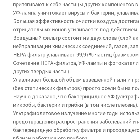
притягивают к себе частицы других компонентов в
УФ-лампа уничтожает вирусы и бактерии, улавлив
Большая эффективность очистки воздуха достигае
отрицательных ионов усиливается под действием 
Воздушный фильтр состоит из двух слоев (слой ак
нейтрализации химических соединений, газов, зап
НЕРА фильтр улавливает 99,97% частиц (размером 
Сочетание HЕРА-фильтра, УФ-лампы и фотокатализ
других твердых частиц.
Улавливает большой объем взвешенной пыли и про
(без статических фильтров) просто осели бы на п
Научно доказано, что бактерицидное УФ (ультраф
микробы, бактерии и грибки (в том числе плесень).
Ультрафиолетовое излучение многие годы использ
предотвращения распространения заболеваний и и
бактерицидную обработку фильтра и проходящего 
вблизи работающего прибора.