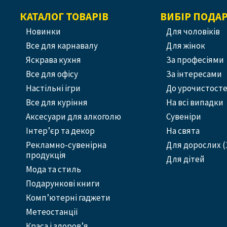
КАТАЛОГ ТОВАРІВ
ВИБІР ПОДА
Новинки
Для чоловіків
Все для карнавалу
Для жінок
Яскрава кухня
За професіями
Все для офісу
За інтересами
Настільні ігри
До урочистост
Все для куріння
На всі випадки
Аксесуари для алкоголю
Сувеніри
Інтер’єр та декор
На свята
Рекламно-сувенірна
Для дорослих (
продукція
Для дітей
Мода та стиль
Подарункові книги
Комп’ютерні гаджети
Метеостанції
Краса і здоров’я