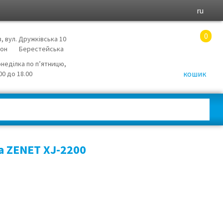
ru
0
в, вул. Дружківська 10
йон
Берестейська
онеділка по п’ятницю,
кошик
.00 до 18.00
 ZENET XJ-2200