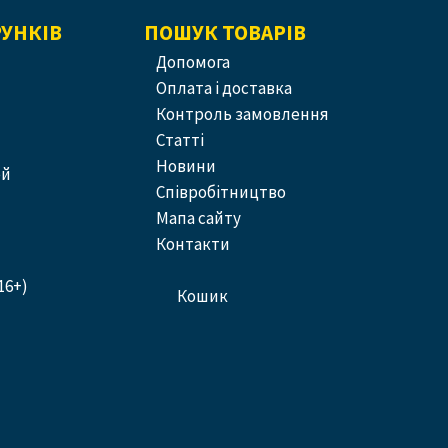
РУНКІВ
ПОШУК ТОВАРІВ
допомога
оплата і доставка
контроль замовлення
статті
новини
ей
співробітництво
Мапа сайту
контакти
16+)
кошик