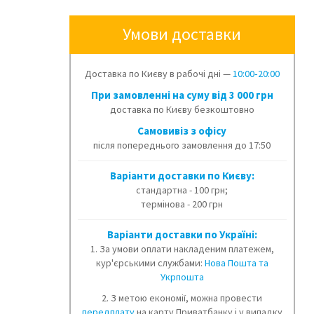
Умови доставки
Доставка по Києву в рабочі дні —
10:00‑20:00
При замовленні на суму від 3 000 грн
доставка по Києву безкоштовно
Cамовивіз з офісу
після попереднього замовлення до 17:50
Варіанти доставки по Києву:
стандартна - 100 грн;
термінова - 200 грн
Варіанти доставки по Україні:
1. За умови оплати накладеним платежем,
кур'єрськими службами:
Нова Пошта та
Укрпошта
2. З метою економії, можна провести
передплату
на карту Приватбанку і у випадку