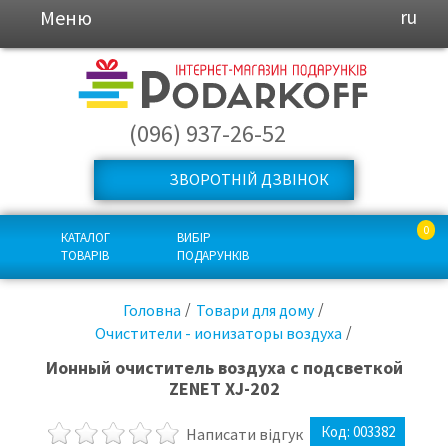
Меню
ru
(096) 937-26-52
ЗВОРОТНІЙ ДЗВІНОК
0
КАТАЛОГ
ВИБІР
ТОВАРІВ
ПОДАРУНКІВ
Головна
Товари для дому
Очистители - ионизаторы воздуха
Ионный очиститель воздуха с подсветкой
ZENET XJ-202
Код:
003382
Написати відгук