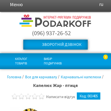
Меню
ru
(096) 937-26-52
ЗВОРОТНІЙ ДЗВІНОК
0
КАТАЛОГ
ВИБІР
ТОВАРІВ
ПОДАРУНКІВ
Головна
Все для карнавалу
Карнавальні капелюхи
Капелюх Жар - птиця
Код:
003405
Написати відгук