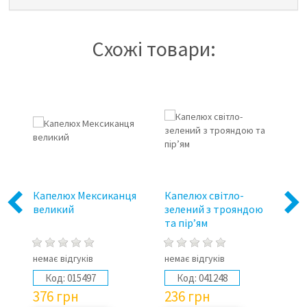
Схожі товари:
E"
Капелюх Мексиканця
Капелюх світло-
Ка
Previous
Next
великий
зелений з трояндою
м
та пір’ям
немає відгуків
немає відгуків
не
Код:
015497
Код:
041248
376
грн
236
грн
1