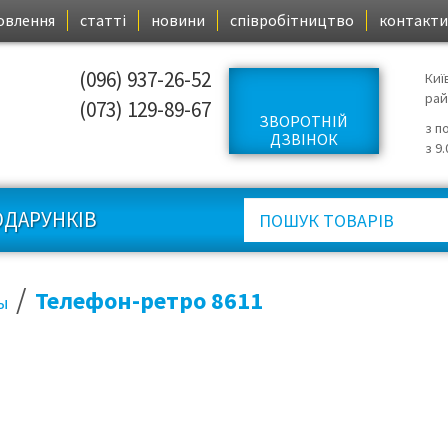
овлення
статті
новини
співробітництво
контакти
(096) 937-26-52
Киї
ра
(073) 129-89-67
ЗВОРОТНІЙ
з п
ДЗВІНОК
з 9
ОДАРУНКІВ
/
Телефон-ретро 8611
ы