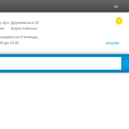
ru
0
в, вул. Дружківська 10
йон
Берестейська
онеділка по п’ятницю,
кошик
.00 до 18.00