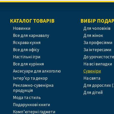
КАТАЛОГ ТОВАРІВ
ВИБІР ПОДА
Новинки
Для чоловіків
Все для карнавалу
Для жінок
Яскрава кухня
За професіями
Все для офісу
За інтересами
Настільні ігри
До урочистост
Все для куріння
На всі випадки
Аксесуари для алкоголю
Сувеніри
Інтер’єр та декор
На свята
Рекламно-сувенірна
Для дорослих (
продукція
Для дітей
Мода та стиль
Подарункові книги
Комп’ютерні гаджети