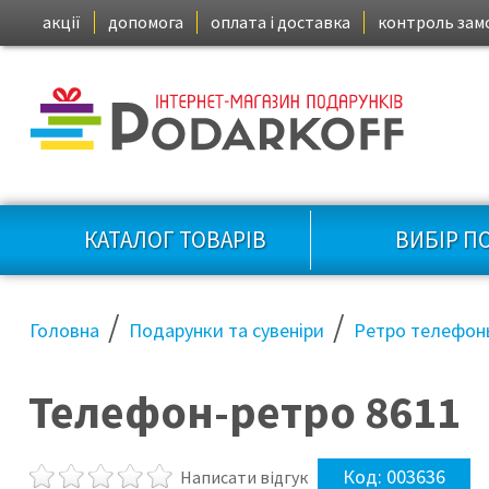
акції
допомога
оплата і доставка
контроль зам
КАТАЛОГ ТОВАРІВ
ВИБІР П
/
/
Головна
Подарунки та сувеніри
Ретро телефон
Телефон-ретро 8611
Код:
003636
Написати відгук