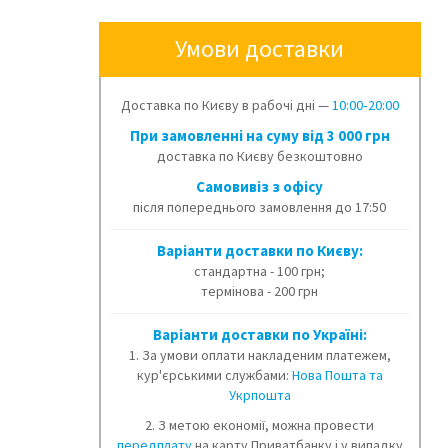
Умови доставки
Доставка по Києву в рабочі дні —
10:00‑20:00
При замовленні на суму від 3 000 грн
доставка по Києву безкоштовно
Cамовивіз з офісу
після попереднього замовлення до 17:50
Варіанти доставки по Києву:
стандартна - 100 грн;
термінова - 200 грн
Варіанти доставки по Україні:
1. За умови оплати накладеним платежем,
кур'єрськими службами:
Нова Пошта та
Укрпошта
2. З метою економії, можна провести
передплату
на карту Приватбанку і у випадку