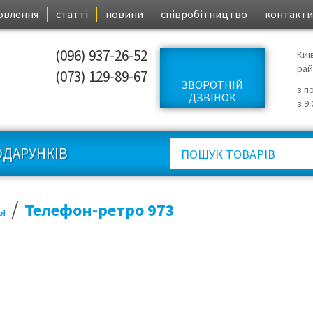
овлення
статті
новини
співробітництво
контакти
(096) 937-26-52
Киї
ра
(073) 129-89-67
ЗВОРОТНІЙ
з п
ДЗВІНОК
з 9
ОДАРУНКІВ
/
Телефон-ретро 973
ы