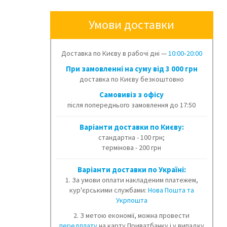
Умови доставки
Доставка по Києву в рабочі дні —
10:00‑20:00
При замовленні на суму від 3 000 грн
доставка по Києву безкоштовно
Cамовивіз з офісу
після попереднього замовлення до 17:50
Варіанти доставки по Києву:
стандартна - 100 грн;
термінова - 200 грн
Варіанти доставки по Україні:
1. За умови оплати накладеним платежем,
кур'єрськими службами:
Нова Пошта та
Укрпошта
2. З метою економії, можна провести
передплату
на карту Приватбанку і у випадку