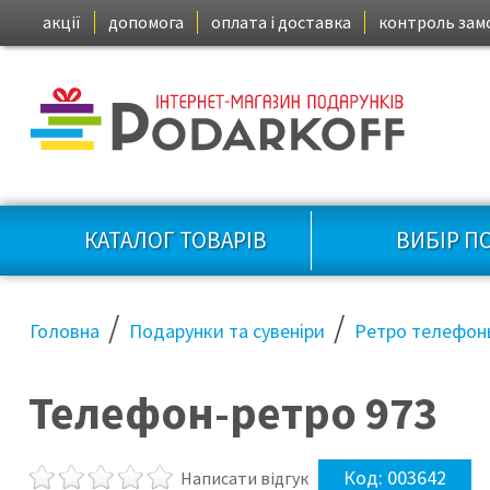
акції
допомога
оплата і доставка
контроль зам
КАТАЛОГ ТОВАРІВ
ВИБІР П
/
/
Головна
Подарунки та сувеніри
Ретро телефон
Телефон-ретро 973
Код:
003642
Написати відгук