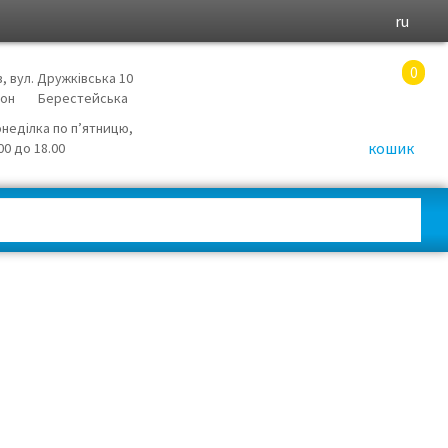
ru
0
в, вул. Дружківська 10
йон
Берестейська
онеділка по п’ятницю,
кошик
.00 до 18.00