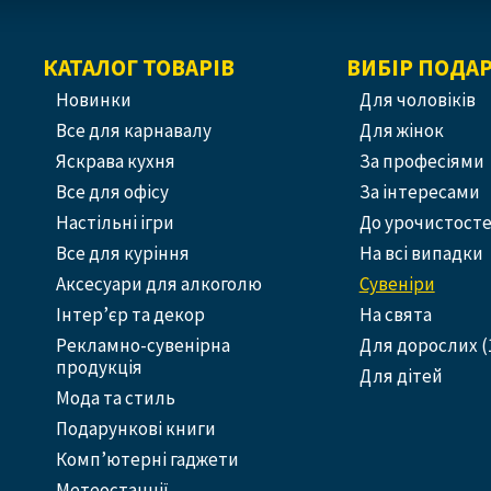
КАТАЛОГ ТОВАРІВ
ВИБІР ПОДА
Новинки
Для чоловіків
Все для карнавалу
Для жінок
Яскрава кухня
За професіями
Все для офісу
За інтересами
Настільні ігри
До урочистост
Все для куріння
На всі випадки
Аксесуари для алкоголю
Сувеніри
Інтер’єр та декор
На свята
Рекламно-сувенірна
Для дорослих (
продукція
Для дітей
Мода та стиль
Подарункові книги
Комп’ютерні гаджети
Метеостанції