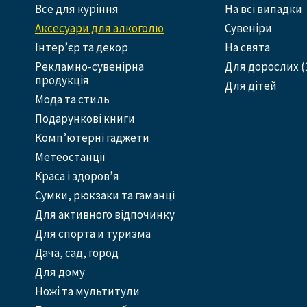
Все для куріння
На всі випадки
Аксесуари для алкоголю
Сувеніри
Інтер’єр та декор
На свята
Рекламно-сувенірна
Для дорослих (
продукція
Для дітей
Мода та стиль
Подарункові книги
Комп’ютерні гаджети
Метеостанції
Краса і здоров’я
Сумки, рюкзаки та гаманці
Для активного відпочинку
Для спорта и туризма
Дача, сад, город
Для дому
Ножі та мультитули