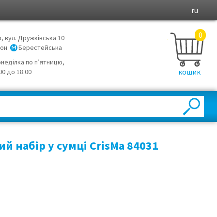
ru
0
в, вул. Дружківська 10
йон
Берестейська
онеділка по п’ятницю,
кошик
.00 до 18.00
й набір у сумці CrisMa 84031