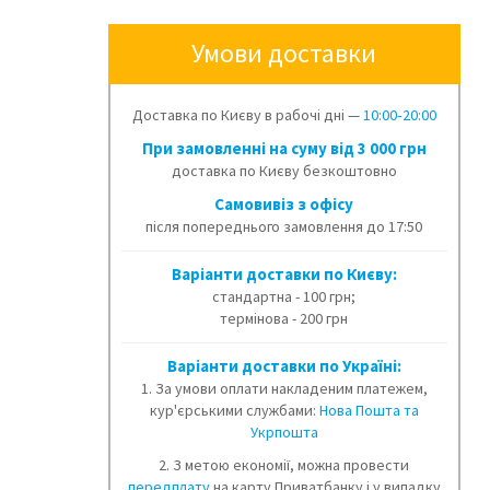
Умови доставки
Доставка по Києву в рабочі дні —
10:00‑20:00
При замовленні на суму від 3 000 грн
доставка по Києву безкоштовно
Cамовивіз з офісу
після попереднього замовлення до 17:50
Варіанти доставки по Києву:
стандартна - 100 грн;
термінова - 200 грн
Варіанти доставки по Україні:
1. За умови оплати накладеним платежем,
кур'єрськими службами:
Нова Пошта та
Укрпошта
2. З метою економії, можна провести
передплату
на карту Приватбанку і у випадку