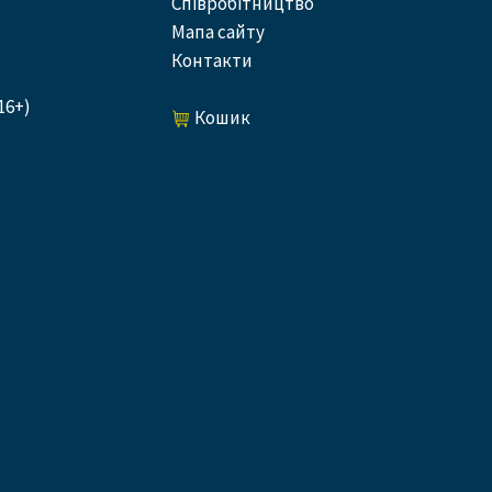
співробітництво
Мапа сайту
контакти
16+)
кошик