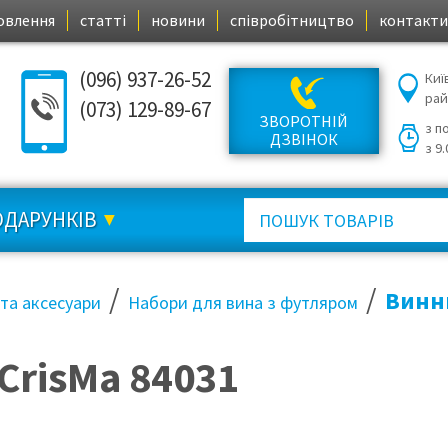
овлення
статті
новини
співробітництво
контакти
(096) 937-26-52
Киї
ра
(073) 129-89-67
ЗВОРОТНІЙ
з п
ДЗВІНОК
з 9
ОДАРУНКІВ
/
/
Винни
 та аксесуари
Набори для вина з футляром
CrisMa 84031