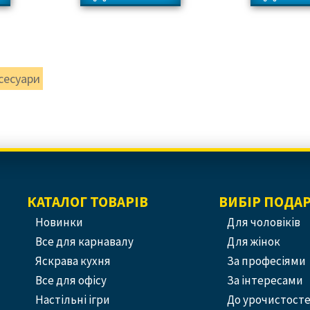
сесуари
КАТАЛОГ ТОВАРІВ
ВИБІР ПОДА
Новинки
Для чоловіків
Все для карнавалу
Для жінок
Яскрава кухня
За професіями
Все для офісу
За інтересами
Настільні ігри
До урочистост