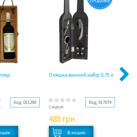
тляр
Пляшка винний набір 0,75 л
Футля
Next
барм
Кори
Код:
015290
Код:
017079
в
1 відгук
немає 
485
грн
72