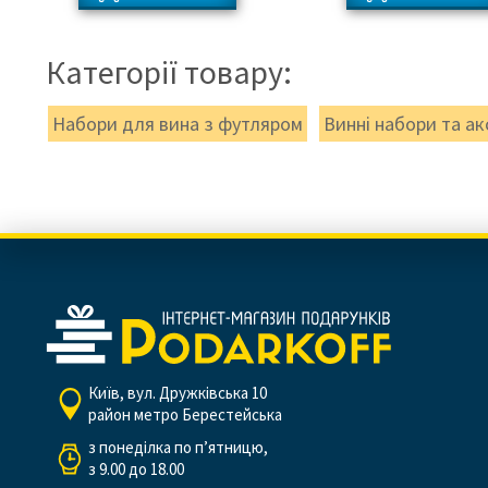
Категорії товару:
Набори для вина з футляром
Винні набори та ак
Київ, вул. Дружківська 10
район метро Берестейська
з понеділка по п’ятницю,
з 9.00 до 18.00