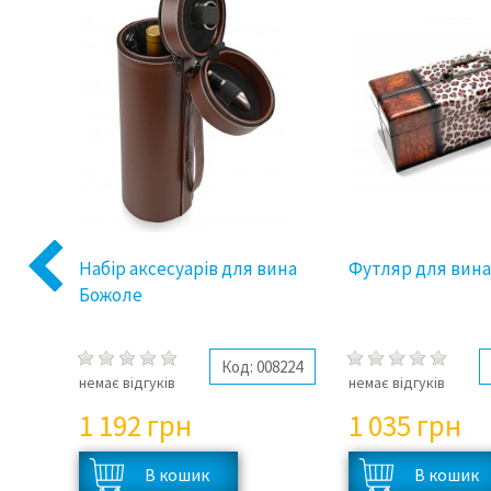
Набір аксесуарів для вина
Футляр для вин
Previous
Божоле
31058
Код:
008224
немає відгуків
немає відгуків
1 192
грн
1 035
грн