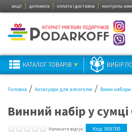
акції
допомога
оплата і доставка
контроль зам
КАТАЛОГ ТОВАРІВ
ВИБІР П
/
/
Головна
Аксесуари для алкоголю
Винні набори
Винний набір у сумці 
Код:
003700
Написати відгук