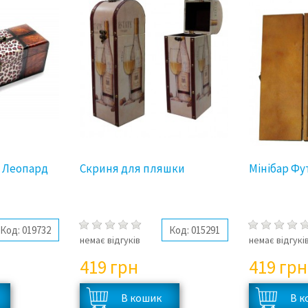
а Леопард
Скриня для пляшки
Мінібар Фу
Код:
019732
Код:
015291
немає відгуків
немає відгукі
419
грн
419
грн