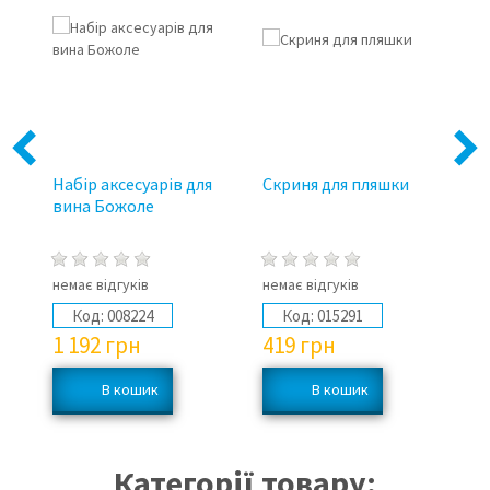
Previous
Next
з
Набір аксесуарів для
Скриня для пляшки
Фу
м
вина Божоле
Л
немає відгуків
немає відгуків
не
Код:
008224
Код:
015291
1 192
грн
419
грн
1
Категорії товару: