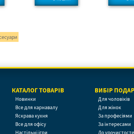
сесуари
КАТАЛОГ ТОВАРІВ
ВИБІР ПОДА
Новинки
Для чоловіків
Все для карнавалу
Для жінок
Яскрава кухня
За професіями
Все для офісу
За інтересами
Настільні ігри
До урочистост