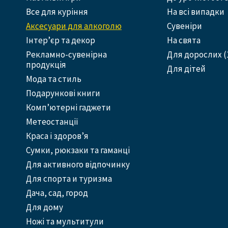
Все для куріння
На всі випадки
Аксесуари для алкоголю
Сувеніри
Інтер’єр та декор
На свята
Рекламно-сувенірна
Для дорослих (
продукція
Для дітей
Мода та стиль
Подарункові книги
Комп’ютерні гаджети
Метеостанції
Краса і здоров’я
Сумки, рюкзаки та гаманці
Для активного відпочинку
Для спорта и туризма
Дача, сад, город
Для дому
Ножі та мультитули