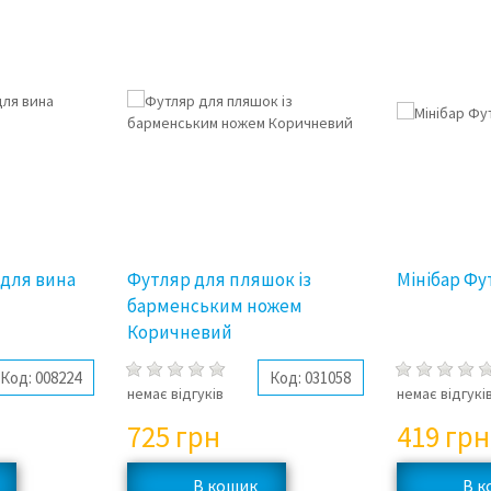
 для вина
Футляр для пляшок із
Мінібар Фу
барменським ножем
Коричневий
Код:
008224
Код:
031058
немає відгуків
немає відгукі
725
грн
419
грн