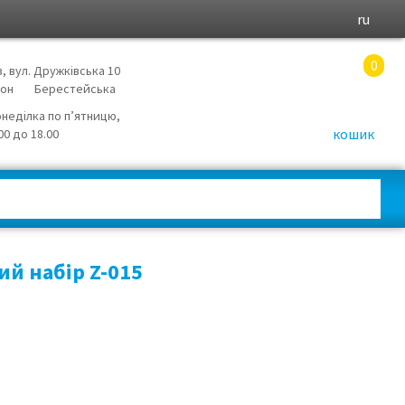
ru
0
в, вул. Дружківська 10
йон
Берестейська
онеділка по п’ятницю,
кошик
.00 до 18.00
й набір Z-015