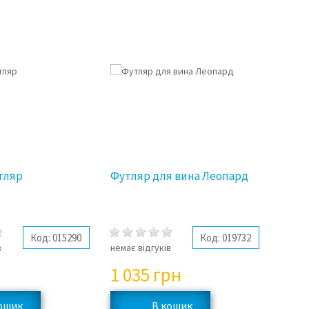
тляр
Футляр для вина Леопард
Код:
015290
Код:
019732
в
немає відгуків
1 035
грн