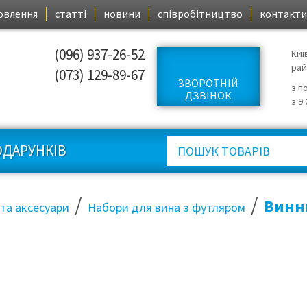
овлення
статті
новини
співробітництво
контакти
(096) 937-26-52
Киї
ра
(073) 129-89-67
ЗВОРОТНІЙ
з п
ДЗВІНОК
з 9
ОДАРУНКІВ
/
/
Винни
 та аксесуари
Набори для вина з футляром