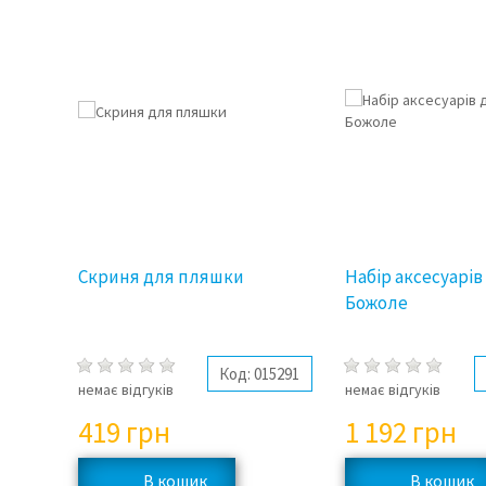
Скриня для пляшки
Набір аксесуарів
Божоле
Код:
015291
немає відгуків
немає відгуків
419
грн
1 192
грн