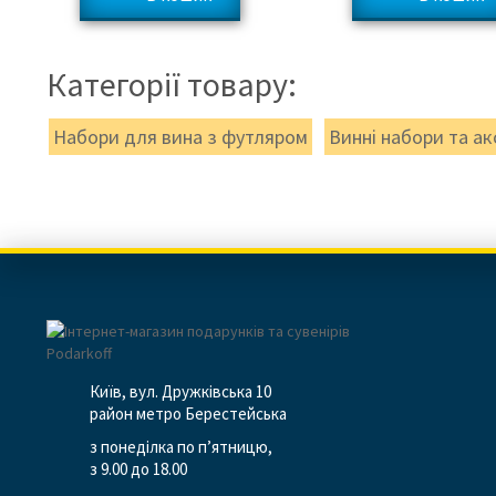
Категорії товару:
Набори для вина з футляром
Винні набори та ак
Київ, вул. Дружківська 10
район метро Берестейська
з понеділка по п’ятницю,
з 9.00 до 18.00