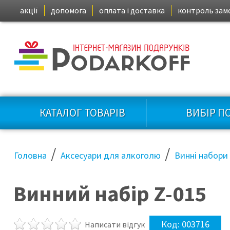
акції
допомога
оплата і доставка
контроль зам
КАТАЛОГ ТОВАРІВ
ВИБІР П
/
/
Головна
Аксесуари для алкоголю
Винні набори
Винний набір Z-015
Код:
003716
Написати відгук