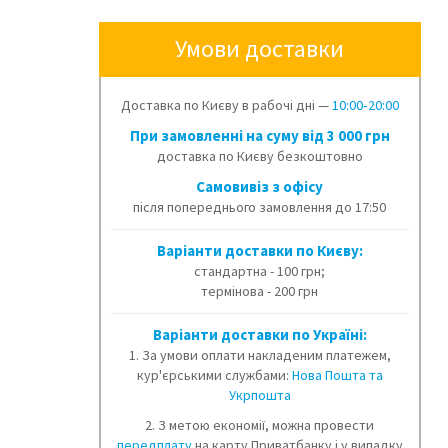
Умови доставки
Доставка по Києву в рабочі дні —
10:00‑20:00
При замовленні на суму від 3 000 грн
доставка по Києву безкоштовно
Cамовивіз з офісу
після попереднього замовлення до 17:50
Варіанти доставки по Києву:
стандартна - 100 грн;
термінова - 200 грн
Варіанти доставки по Україні:
1. За умови оплати накладеним платежем,
кур'єрськими службами:
Нова Пошта та
Укрпошта
2. З метою економії, можна провести
передплату
на карту Приватбанку і у випадку