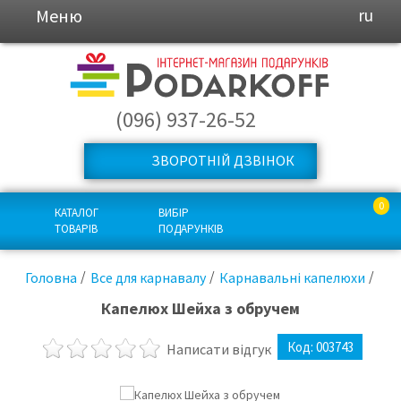
Меню
ru
(096) 937-26-52
ЗВОРОТНІЙ ДЗВІНОК
0
КАТАЛОГ
ВИБІР
ТОВАРІВ
ПОДАРУНКІВ
Головна
Все для карнавалу
Карнавальні капелюхи
Капелюх Шейха з обручем
Код:
003743
Написати відгук