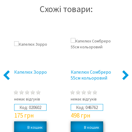
Схожі товари:
Капелюх Зорро
Капелюх Сомбреро
Ка
Previous
Next
55см кольоровий
по
немає відгуків
немає відгуків
не
Код:
020602
Код:
046762
175
грн
498
грн
2