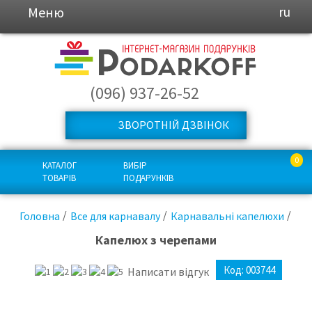
Меню
ru
(096) 937-26-52
ЗВОРОТНІЙ ДЗВІНОК
0
КАТАЛОГ
ВИБІР
ТОВАРІВ
ПОДАРУНКІВ
Головна
Все для карнавалу
Карнавальні капелюхи
Капелюх з черепами
Код:
003744
Написати відгук