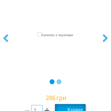
Previous
Next
286
грн
–
+