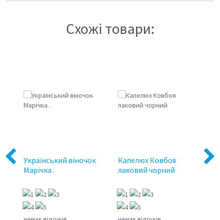
Схожі товари:
Previous
Next
Український віночок
Капелюх Ковбоя
Ка
Марічка .
лаковий чорний
д
немає відгуків
немає відгуків
не