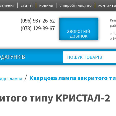
овлення
статті
новини
співробітництво
контакти
(096) 937-26-52
Киї
ра
(073) 129-89-67
ЗВОРОТНІЙ
з п
ДЗВІНОК
з 9
ОДАРУНКІВ
/
Кварцова лампа закритого т
идні лампи
итого типу КРИСТАЛ-2