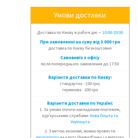
Умови доставки
Доставка по Києву в рабочі дні —
10:00‑20:00
При замовленні на суму від 3 000 грн
доставка по Києву безкоштовно
Cамовивіз з офісу
після попереднього замовлення до 17:50
Варіанти доставки по Києву:
стандартна - 100 грн;
термінова - 200 грн
Варіанти доставки по Україні:
1. За умови оплати накладеним платежем,
кур'єрськими службами:
Нова Пошта та
Укрпошта
2. З метою економії, можна провести
передплату
на карту Приватбанку і у випадку