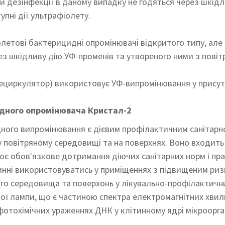
и дезінфекції в даному випадку не годяться через шкідл
упні дії ультрафіолету.
етові бактерицидні опромінювачі відкритого типу, але 
ез шкідливу дію УФ-променів та утвореного ними з повіт
рециркулятор) використовує УФ-випромінювання у присут
дного опромінювача Кристал-2
ого випромінювання є дієвим профілактичним санітарн
у повітряному середовищі та на поверхнях. Воно входить
ює обов'язкове дотримання діючих санітарних норм і пр
инні використовуватись у приміщеннях з підвищеним риз
го середовища та поверхонь у лікувально-профілактични
ї лампи, що є частиною спектра електромагнітних хвиль
тохімічних ураженнях ДНК у клітинному ядрі мікроорган