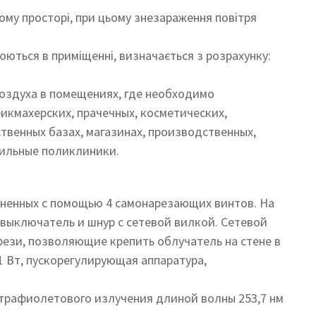
му просторі, при цьому знезараження повітря
юються в приміщенні, визначається з розрахунку:
оздуха в помещениях, где необходимо
икмахерских, прачечных, косметических,
ственных базах, магазинах, производственных,
фильные поликлиники.
иненных с помощью 4 самонарезающих винтов. На
 выключатель и шнур с сетевой вилкой. Сетевой
ези, позволяющие крепить облучатель на стене в
 Вт, пускорегулирующая аппаратура,
трафиолетового излучения длиной волны 253,7 нм