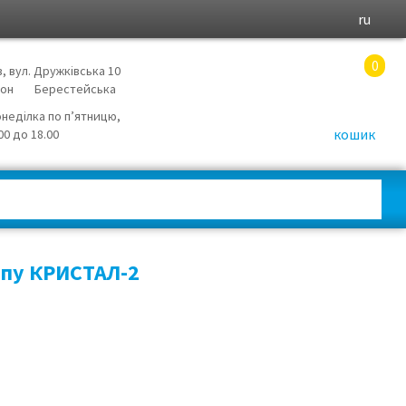
ru
0
в, вул. Дружківська 10
йон
Берестейська
онеділка по п’ятницю,
кошик
.00 до 18.00
ипу КРИСТАЛ-2