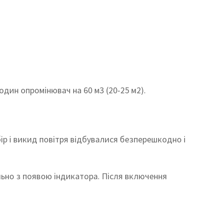
один опромінювач на 60 м3 (20-25 м2).
бір і викид повітря відбувалися безперешкодно і
льно з появою індикатора. Після включення