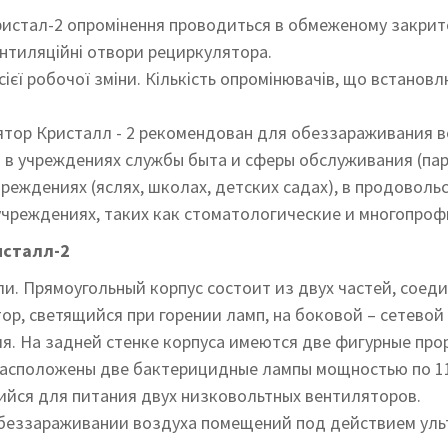
ристал-2 опромінення проводиться в обмеженому закрито
ентиляційні отвори рециркулятора.
ієї робочої зміни. Кількість опромінювачів, що встановл
ор Кристалл - 2 рекомендован для обеззараживания в
 в учреждениях службы быта и сферы обслуживания (пар
реждениях (яслях, школах, детских садах), в продоволь
учреждениях, таких как стоматологические и многопро
исталл-2
и. Прямоугольный корпус состоит из двух частей, соед
ор, светящийся при горении ламп, на боковой – сетевой
. На задней стенке корпуса имеются две фигурные прор
расположены две бактерицидные лампы мощностью по 11
йся для питания двух низковольтных вентиляторов.
беззараживании воздуха помещений под действием уль