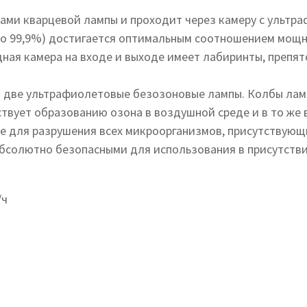
ами кварцевой лампы и проходит через камеру с ульт
до 99,9%) достигается оптимальным соотношением мощн
ная камера на входе и выходе имеет лабиринты, препя
я две ультрафиолетовые безозоновые лампы. Колбы лам
ствует образованию озона в воздушной среде и в то же 
е для разрушения всех микроорганизмов, присутствующ
абсолютно безопасными для использования в присутств
/ч