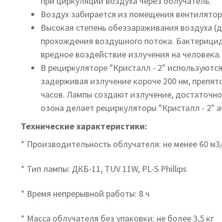
при циркуляции воздуха через облучатель.
Воздух забирается из помещения вентилятор
Высокая степень обеззараживания воздуха (
прохождения воздушного потока. Бактерицид
вредное воздействие излучения на человека.
В рециркуляторе "Кристалл - 2" используютс
задерживая излучение короче 200 нм, препят
часов. Лампы создают излучение, достаточно
озона делает рециркуляторы "Кристалл - 2" 
Технические характеристики:
* Производительность облучателя: не менее 60 м3
* Тип лампы: ДКБ-11, TUV 11W, PL-S Phillips
* Время непрерывной работы: 8 ч
* Масса облучателя без упаковки: не более 3,5 кг