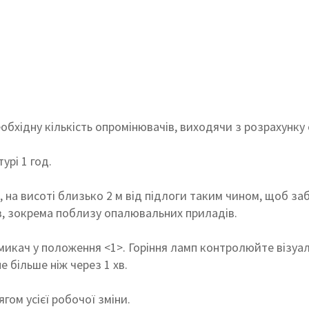
обхідну кількість опромінювачів, виходячи з розрахунку 
урі 1 год.
, на висоті близько 2 м від підлоги таким чином, щоб за
в, зокрема поблизу опалювальних приладів.
имикач у положення <1>. Горіння ламп контролюйте візуа
 більше ніж через 1 хв.
гом усієї робочої зміни.