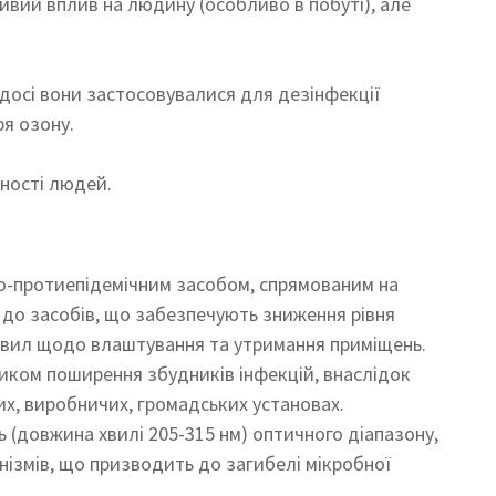
ивий вплив на людину (особливо в побуті), але
досі вони застосовувалися для дезінфекції
ря озону.
ності людей.
о-протиепідемічним засобом, спрямованим на
 до засобів, що забезпечують зниження рівня
авил щодо влаштування та утримання приміщень.
иком поширення збудників інфекцій, внаслідок
х, виробничих, громадських установах.
 (довжина хвилі 205-315 нм) оптичного діапазону,
ізмів, що призводить до загибелі мікробної