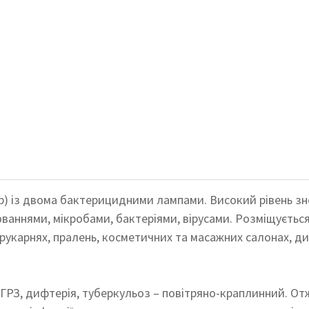
р) із двома бактерицидними лампами. Високий рівень зн
аннями, мікробами, бактеріями, вірусами. Розміщується 
ерукарнях, пралень, косметичних та масажних салонах, ди
 ГРЗ, дифтерія, туберкульоз – повітряно-краплинний. О