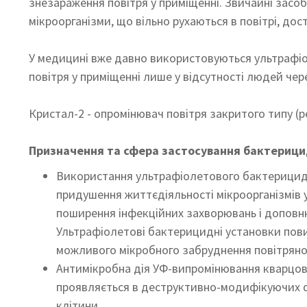
знезараження повітря у приміщенні. Звичайні засоб
мікроорганізми, що вільно рухаються в повітрі, дост
У медицині вже давно використовуються ультрафіол
повітря у приміщенні лише у відсутності людей чер
Кристал-2 - опромінювач повітря закритого типу (
Призначення та сфера застосування бактерици
Використання ультрафіолетового бактерицидн
придушення життєдіяльності мікроорганізмів 
поширення інфекційних захворювань і доповн
Ультрафіолетові бактерицидні установки пов
можливого мікробного забруднення повітряно
Антимікробна дія УФ-випромінювання кварцово
проявляється в деструктивно-модифікуючих фо
клітини.