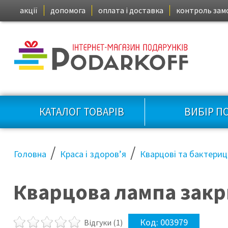
акції
допомога
оплата і доставка
контроль зам
КАТАЛОГ ТОВАРІВ
ВИБІР П
/
/
Головна
Краса і здоров’я
Кварцові та бактериц
Кварцова лампа закр
Код:
003979
Відгуки
(1)