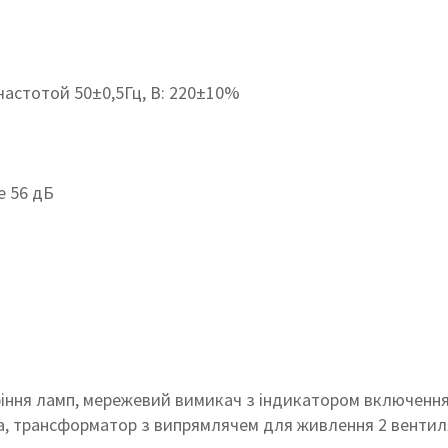
частотой 50±0,5Гц, В: 220±10%
е 56 дБ
оріння ламп, мережевий вимикач з індикатором включенн
а, трансформатор з випрямлячем для живлення 2 вентиля