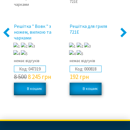
ем
Решітка " Вовк " з
Решітка для гриля
Ре
ножем, вилкою та
721E
21
Previous
Next
чарками
немає відгуків
немає відгуків
не
Код:
047319
Код:
000818
8 500
8 245
грн
192
грн
3