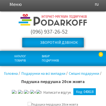
Меню
ru
(096) 937-26-52
ЗВОРОТНІЙ ДЗВІНОК
0
КАТАЛОГ
ВИБІР
ТОВАРІВ
ПОДАРУНКІВ
Головна
Подарунки на всі випадки
Смішні подарунки
Подушка пердушка 20см жовта
Код:
040618
Написати відгук