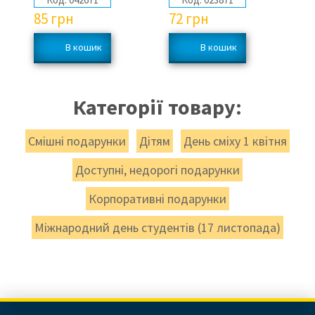
85
грн
72
грн
1
Категорії товару:
Смішні подарунки
Дітям
День сміху 1 квітня
Доступні, недорогі подарунки
Корпоративні подарунки
Міжнародний день студентів (17 листопада)