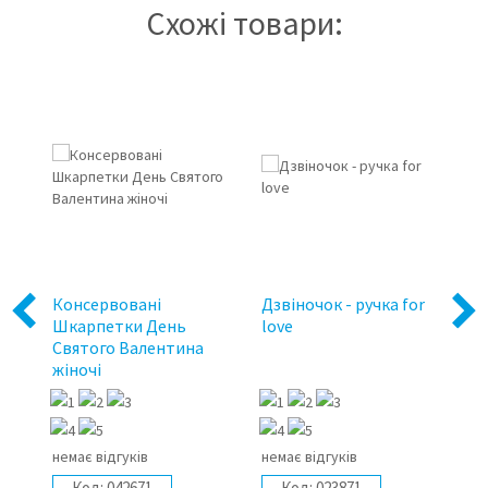
Схожі товари:
Консервовані
Дзвіночок - ручка for
Га
Previous
Next
Шкарпетки День
love
Ч
Святого Валентина
жіночі
немає відгуків
немає відгуків
не
Код:
042671
Код:
023871