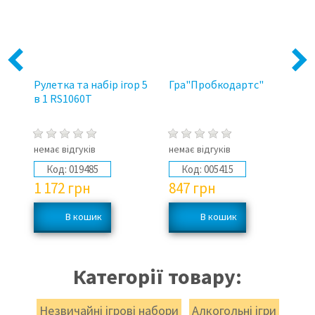
Previous
Next
Рулетка та набір ігор 5
Гра"Пробкодартс"
Гр
в 1 RS1060T
немає відгуків
немає відгуків
не
Код:
019485
Код:
005415
1 172
грн
847
грн
4
Категорії товару:
Незвичайні ігрові набори
Алкогольні ігри