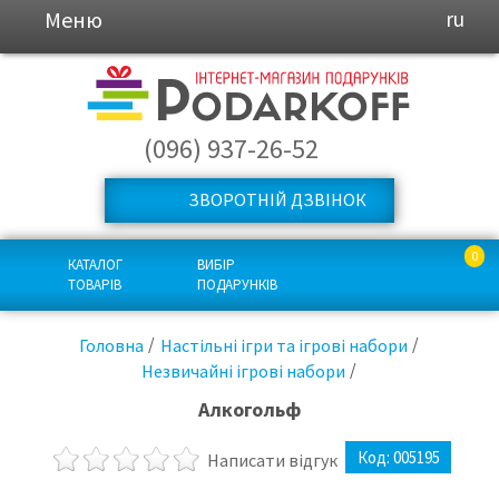
Меню
ru
(096) 937-26-52
ЗВОРОТНІЙ ДЗВІНОК
0
КАТАЛОГ
ВИБІР
ТОВАРІВ
ПОДАРУНКІВ
Головна
Настільні ігри та ігрові набори
Незвичайні ігрові набори
Алкогольф
Код:
005195
Написати відгук