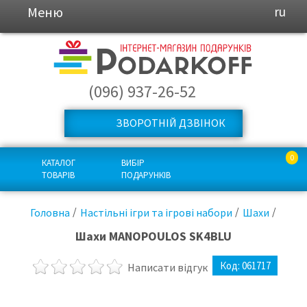
Меню
ru
(096) 937-26-52
ЗВОРОТНІЙ ДЗВІНОК
0
КАТАЛОГ
ВИБІР
ТОВАРІВ
ПОДАРУНКІВ
Головна
Настільні ігри та ігрові набори
Шахи
Шахи MANOPOULOS SK4BLU
Код:
061717
Написати відгук