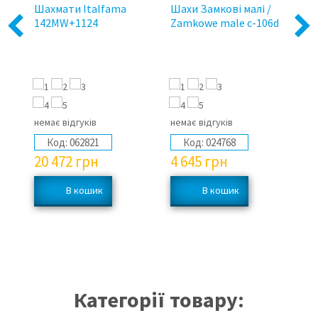
Шахмати Italfama
Шахи Замкові малі /
Ша
142MW+1124
Zamkowe male c-106d
"A
Previous
Next
Sm
М
немає відгуків
немає відгуків
не
Код:
062821
Код:
024768
20 472
грн
4 645
грн
5
Категорії товару: