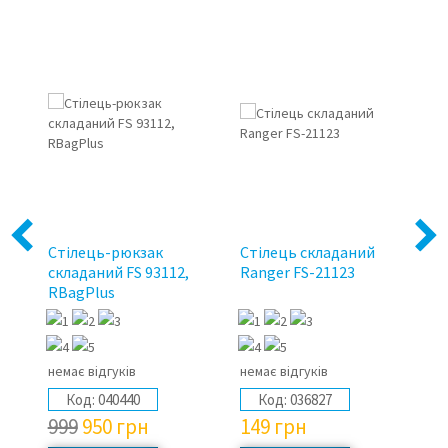
5%
Previous
Next
E-
Стілець-рюкзак
Стілець складаний
Де
складаний FS 93112,
Ranger FS-21123
ТЕ
RBagPlus
немає відгуків
немає відгуків
не
Код:
040440
Код:
036827
999
950
грн
149
грн
4