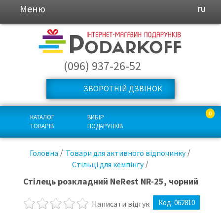
Меню
ru
(096) 937-26-52
ЗВОРОТНІЙ ДЗВІНОК
0
КАТАЛОГ
ВИБІР
ТОВАРІВ
ПОДАРУНКІВ
Головна
Товари для активного відпочинку
Стільці для кемпінгу
Стілець розкладний NeRest NR-25, чорний
Код:
062810
Написати відгук