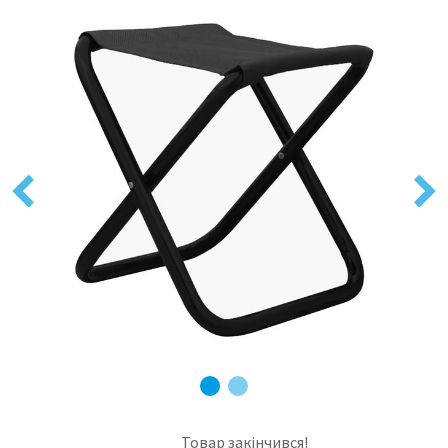
Previous
Next
Товар закінчився!