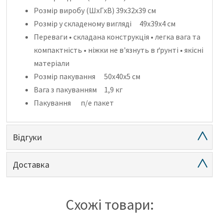
Розмір виробу (ШхГхВ)
39х32х39 см
Розмір у складеному вигляді
49х39х4 см
Переваги
• складана конструкція • легка вага та
компактність • ніжки не в'язнуть в ґрунті • якісні
матеріали
Розмір пакування
50х40х5 см
Вага з пакуванням
1,9 кг
Пакування
п/е пакет
Відгуки
Доставка
Схожі товари: