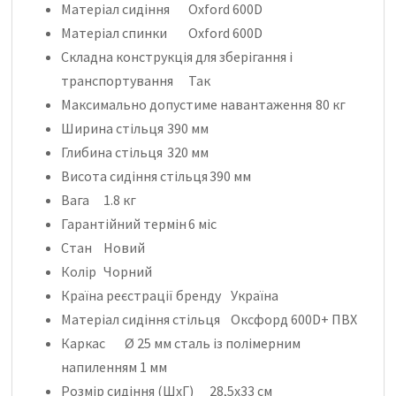
Матеріал сидіння
Oxford 600D
Матеріал спинки
Oxford 600D
Складна конструкція для зберігання і
транспортування
Так
Максимально допустиме навантаження
80 кг
Ширина стільця
390 мм
Глибина стільця
320 мм
Висота сидіння стільця
390 мм
Вага
1.8 кг
Гарантійний термін
6 міс
Стан
Новий
Колір
Чорний
Країна реєстрації бренду
Україна
Матеріал сидіння стільця
Оксфорд 600D+ ПВХ
Каркас
Ø 25 мм сталь із полімерним
напиленням 1 мм
Розмір сидіння (ШхГ)
28,5х33 см