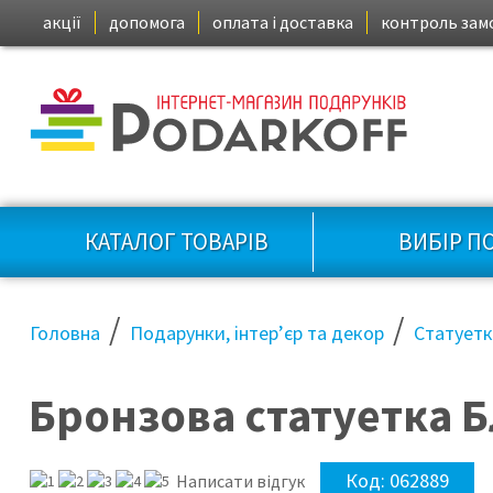
акції
допомога
оплата і доставка
контроль зам
КАТАЛОГ ТОВАРІВ
ВИБІР П
/
/
Головна
Подарунки, інтер’єр та декор
Статует
Бронзова статуетка 
Код:
062889
Написати відгук