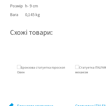
Розмір
h- 9 cm
Вага
0,145 kg
Схожі товари:
%