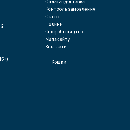
оплата і доставка
контроль замовлення
статті
новини
ей
співробітництво
Мапа сайту
контакти
16+)
кошик