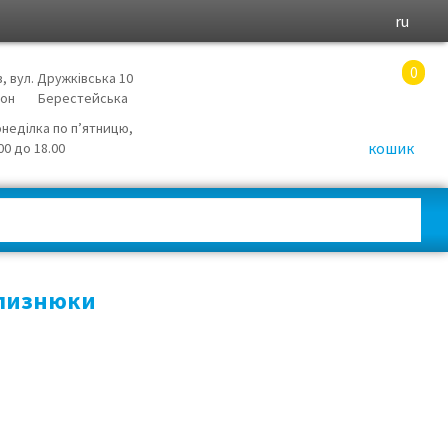
ru
0
в, вул. Дружківська 10
йон
Берестейська
онеділка по п’ятницю,
кошик
.00 до 18.00
Близнюки