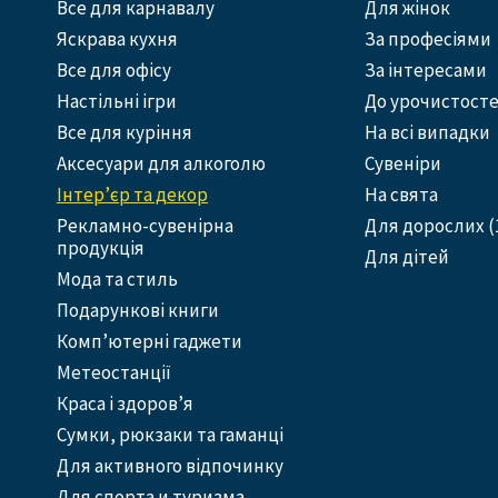
Все для карнавалу
Для жінок
Яскрава кухня
За професіями
Все для офісу
За інтересами
Настільні ігри
До урочистост
Все для куріння
На всі випадки
Аксесуари для алкоголю
Сувеніри
Інтер’єр та декор
На свята
Рекламно-сувенірна
Для дорослих (
продукція
Для дітей
Мода та стиль
Подарункові книги
Комп’ютерні гаджети
Метеостанції
Краса і здоров’я
Сумки, рюкзаки та гаманці
Для активного відпочинку
Для спорта и туризма