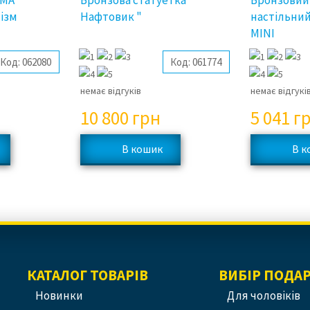
AMA
Бронзова статуетка "
Бронзовий
ізм
Нафтовик "
настільни
MINI
Код:
062080
Код:
061774
немає відгуків
немає відгукі
10 800
грн
5 041
г
КАТАЛОГ ТОВАРІВ
ВИБІР ПОДА
Новинки
Для чоловіків