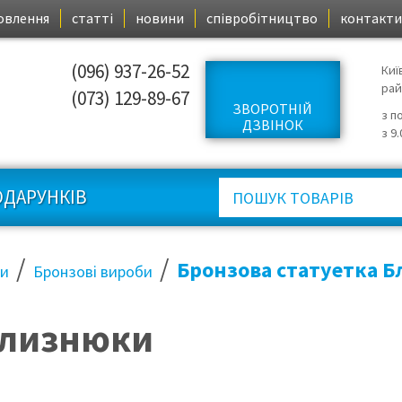
овлення
статті
новини
співробітництво
контакти
(096) 937-26-52
Киї
ра
(073) 129-89-67
ЗВОРОТНІЙ
з п
ДЗВІНОК
з 9
ОДАРУНКІВ
/
/
Бронзова статуетка 
ки
Бронзові вироби
Близнюки