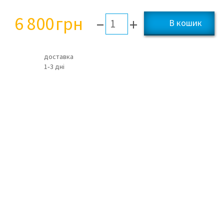
6 800
грн
–
+
доставка
1‑3 дні