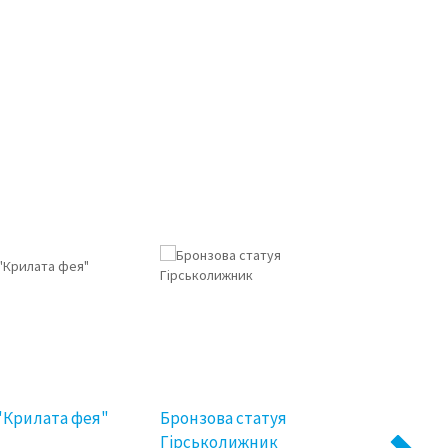
"Крилата фея"
Бронзова статуя
Бронз
Гірськолижник
Тевто