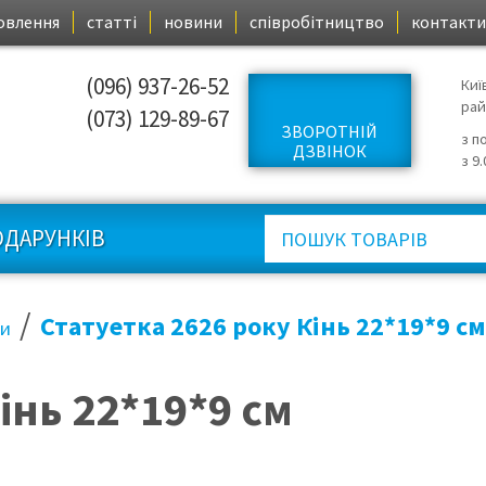
овлення
статті
новини
співробітництво
контакти
(096) 937-26-52
Киї
ра
(073) 129-89-67
ЗВОРОТНІЙ
з п
ДЗВІНОК
з 9
ОДАРУНКІВ
/
Статуетка 2626 року Кінь 22*19*9 см
ки
інь 22*19*9 см