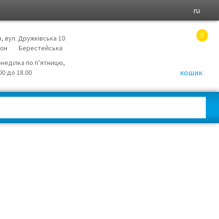
ru
0
в, вул. Дружківська 10
йон
Берестейська
онеділка по п’ятницю,
кошик
.00 до 18.00