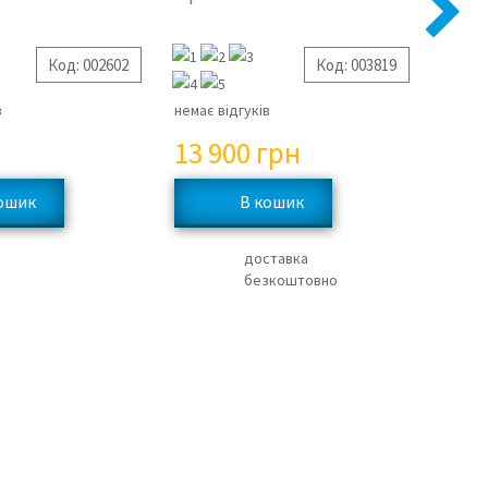
Next
щит
Код:
002602
Код:
003819
в
немає відгуків
немає 
13 900
грн
28 
доставка
безкоштовно