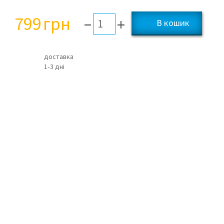
799
грн
–
+
доставка
1‑3 дні