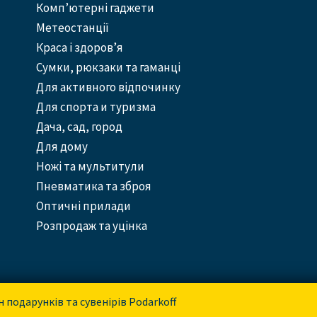
Комп’ютерні гаджети
Метеостанції
Краса і здоров’я
Сумки, рюкзаки та гаманці
Для активного відпочинку
Для спорта и туризма
Дача, сад, город
Для дому
Ножі та мультитули
Пневматика та зброя
Оптичні прилади
Розпродаж та уцінка
н подарунків та сувенірів Podarkoff