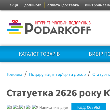
акції
допомога
оплата і доставка
контроль зам
КАТАЛОГ ТОВАРІВ
ВИБІР П
/
/
Головна
Подарунки, інтер’єр та декор
Статует
Статуетка 2626 року К
Код:
062962
Написати відгук