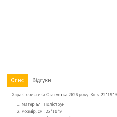
Опис
Відгуки
Характеристика Статуетка 2626 року Кінь 22*19*9
Матеріал : Полістоун
Розмір, см : 22*19*9