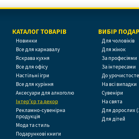
КАТАЛОГ ТОВАРІВ
ВИБІР ПОДА
Новинки
Для чоловіків
Все для карнавалу
Для жінок
Яскрава кухня
За професіями
Все для офісу
За інтересами
Настільні ігри
До урочистост
Все для куріння
На всі випадки
Аксесуари для алкоголю
Сувеніри
Інтер’єр та декор
На свята
Рекламно-сувенірна
Для дорослих (
продукція
Для дітей
Мода та стиль
Подарункові книги