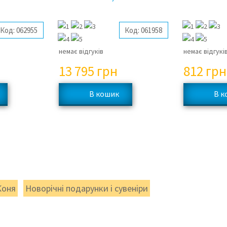
Код:
062955
Код:
061958
немає відгуків
немає відгукі
13 795
грн
812
грн
Коня
Новорічні подарунки і сувеніри