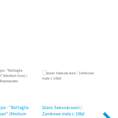
5%
ри - "Battaglia
Шахи Замкові малі /
Шахи 
bari" (Medium
Zamkowe male c-106d
Indyj