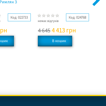
Next
й Римлян З
Код:
022733
Код:
024768
в
немає відгуків
немає 
грн
4 413
грн
4 645
3 2