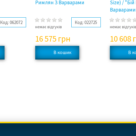
Римлян З Варварами
Size) / "Бі
Варварами
Код:
062072
Код:
022725
немає відгуків
немає відгукі
16 575
грн
10 608