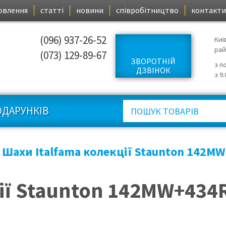
овлення
статті
новини
співробітництво
контакти
(096) 937-26-52
Киї
ра
(073) 129-89-67
ЗВОРОТНІЙ
з п
ДЗВІНОК
з 9
ОДАРУНКІВ
Шахи Italfama колекції Staunton 142M
ії Staunton 142MW+434