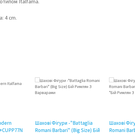
отипом Italfama.
а: 4 cm.
odern
Шахові Фігури -"Battaglia
Шахові Фігу
N+CUPP77N
Romani Barbari" (Big Size) Бій
Romani Bar