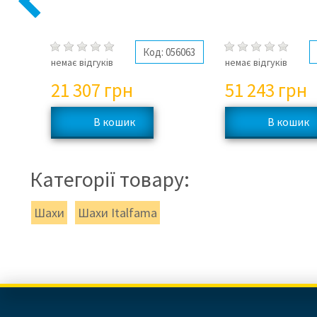
Previous
59331
Код:
056063
немає відгуків
немає відгуків
21 307
грн
51 243
грн
Категорії товару:
Шахи
Шахи Italfama