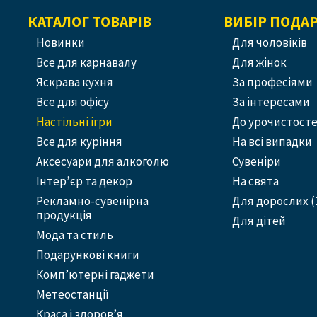
КАТАЛОГ ТОВАРІВ
ВИБІР ПОДА
Новинки
Для чоловіків
Все для карнавалу
Для жінок
Яскрава кухня
За професіями
Все для офісу
За інтересами
Настільні ігри
До урочистост
Все для куріння
На всі випадки
Аксесуари для алкоголю
Сувеніри
Інтер’єр та декор
На свята
Рекламно-сувенірна
Для дорослих (
продукція
Для дітей
Мода та стиль
Подарункові книги
Комп’ютерні гаджети
Метеостанції
Краса і здоров’я