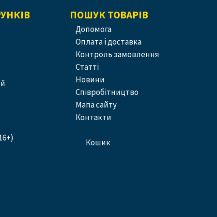
РУНКІВ
ПОШУК ТОВАРІВ
допомога
оплата і доставка
контроль замовлення
статті
новини
ей
співробітництво
Мапа сайту
контакти
16+)
кошик