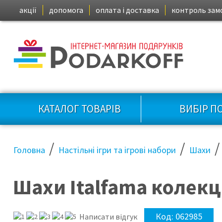
акції
допомога
оплата і доставка
контроль зам
КАТАЛОГ ТОВАРІВ
ВИБІР П
/
/
/
Головна
Настільні ігри та ігрові набори
Шахи
Шахи Italfama колекц
Код:
062985
Написати відгук