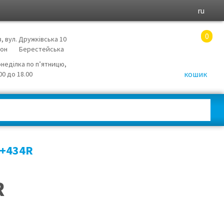
ru
0
в, вул. Дружківська 10
йон
Берестейська
онеділка по п’ятницю,
кошик
.00 до 18.00
W+434R
R