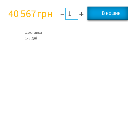
40 567
грн
–
+
доставка
1‑3 дні