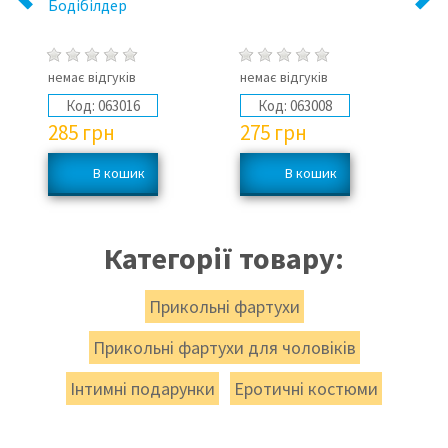
Бодібілдер
"Д
Ук
немає відгуків
немає відгуків
не
Код:
063016
Код:
063008
285
грн
275
грн
2
Категорії товару:
Прикольні фартухи
Прикольні фартухи для чоловіків
Інтимні подарунки
Еротичні костюми