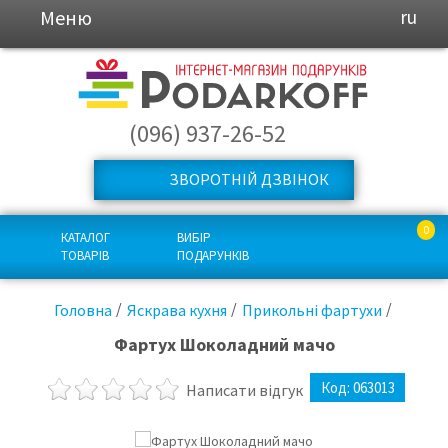
Меню
ru
(096) 937-26-52
ЗВОРОТНІЙ ДЗВІНОК
0
КАТАЛОГ
ВИБІР
ТОВАРІВ
ПОДАРУНКІВ
Головна
Яскрава кухня
Прикольні фартухи
Фартух Шоколадний мачо
Код:
063013
Написати відгук