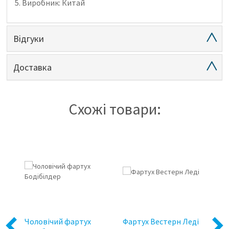
5. Виробник: Китай
Відгуки
Доставка
Схожі товари:
Чоловічий фартух
Фартух Вестерн Леді
П
Previous
Next