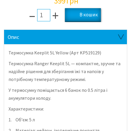
399
грн
–
+
Опис
Термосумка Keeplit 5L Yellow (Арт KP519129)
Термосумка Ranger Keeplit 5L — компактне, зручне та
надійне рішення для зберігання їжі та напоїв у
потрібному температурному режимі.
У термосумку поміщається 6 банок по 0.5 літра і
акумулятори холоду.
Характеристики:
1.
Об’єм: 5 л
2.
Матеріал: нейлон, ізотермічне покриття