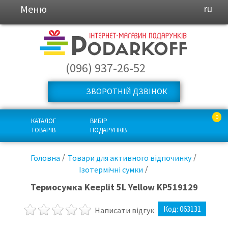
Меню
ru
(096) 937-26-52
ЗВОРОТНІЙ ДЗВІНОК
0
КАТАЛОГ
ВИБІР
ТОВАРІВ
ПОДАРУНКІВ
Головна
Товари для активного відпочинку
Ізотермічні сумки
Термосумка Keeplit 5L Yellow KP519129
Код:
063131
Написати відгук