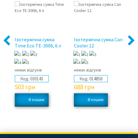
E-
Ізотермічна сумка
Ізотермічна сумка Can
Із
Previous
Next
Time Eco TE-3006, 6 л
Cooler 12
рю
немає відгуків
немає відгуків
не
Код:
030143
Код:
014858
503
грн
688
грн
5