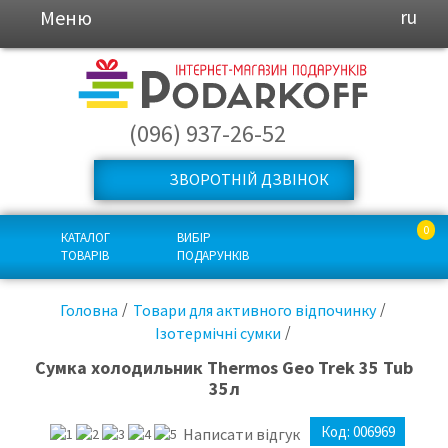
Меню
ru
(096) 937-26-52
ЗВОРОТНІЙ ДЗВІНОК
0
КАТАЛОГ
ВИБІР
ТОВАРІВ
ПОДАРУНКІВ
Головна
Товари для активного відпочинку
Ізотермічні сумки
Сумка холодильник Thermos Geo Trek 35 Tub
35л
Код:
006969
Написати відгук