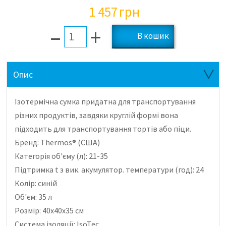
1 457
грн
–
+
Опис
Ізотермічна сумка придатна для транспортування
різних продуктів, завдяки круглій формі вона
підходить для транспортування тортів або піци.
Бренд: Thermos® (США)
Категорія об'єму (л): 21-35
Підтримка t з вик.
акумулятор.
температури (год): 24
Колір: синій
Об'єм: 35 л
Розмір: 40х40х35 см
Система ізоляції: IsoTec