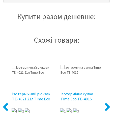
Купити разом дешевше:
Схожі товари:
Ізотермічний рюкзак
Ізотермічна сумка
Із
TE-4021 21л Time Eco
Time Eco TE-4015
50
Previous
Next