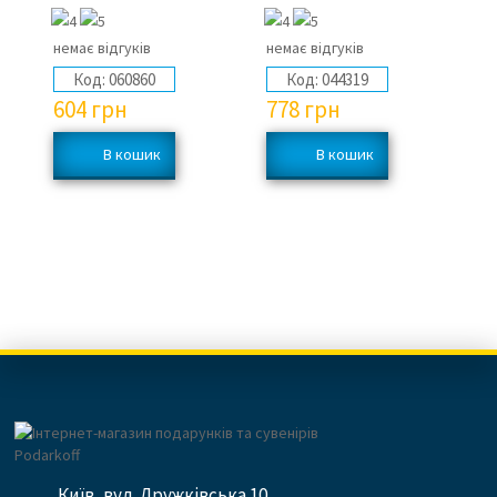
немає відгуків
немає відгуків
не
Код:
060860
Код:
044319
604
грн
778
грн
6
Київ, вул. Дружківська 10