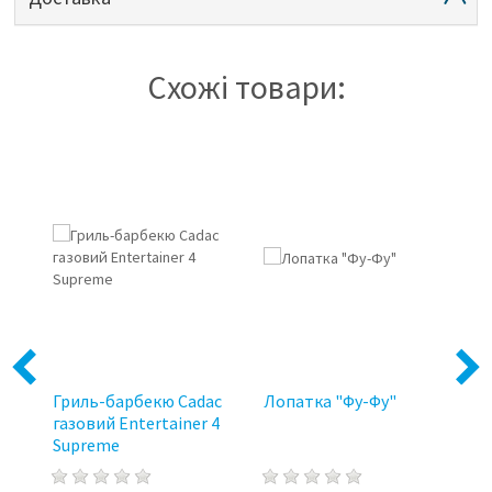
Схожі товари:
Previous
Next
Гриль-барбекю Cadac
Лопатка "Фу-Фу"
Г
газовий Entertainer 4
2
Supreme