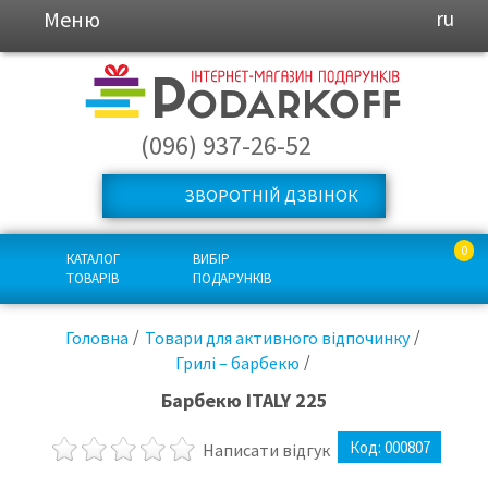
Меню
ru
(096) 937-26-52
ЗВОРОТНІЙ ДЗВІНОК
0
КАТАЛОГ
ВИБІР
ТОВАРІВ
ПОДАРУНКІВ
Головна
Товари для активного відпочинку
Грилі – барбекю
Барбекю ITALY 225
Код:
000807
Написати відгук