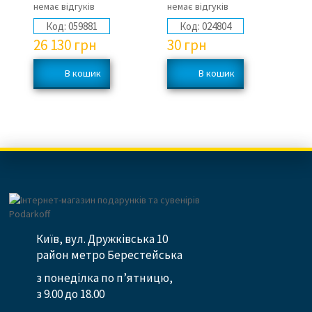
немає відгуків
немає відгуків
не
Код:
059881
Код:
024804
26 130
грн
30
грн
2
Київ, вул. Дружківська 10
район метро Берестейська
з понеділка по п’ятницю,
з 9.00 до 18.00