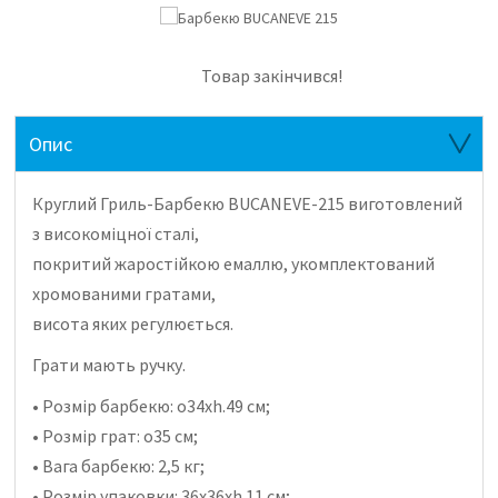
Товар закінчився!
Опис
Круглий Гриль-Барбекю BUCANEVE-215 виготовлений
з високоміцної сталі,
покритий жаростійкою емаллю, укомплектований
хромованими гратами,
висота яких регулюється.
Грати мають ручку.
• Розмір барбекю: o34хh.49 см;
• Розмір грат: o35 см;
• Вага барбекю: 2,5 кг;
• Розмір упаковки: 36х36хh.11 см;