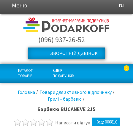
Меню
ru
(096) 937-26-52
ЗВОРОТНІЙ ДЗВІНОК
0
КАТАЛОГ
ВИБІР
ТОВАРІВ
ПОДАРУНКІВ
Головна
Товари для активного відпочинку
Грилі – барбекю
Барбекю BUCANEVE 215
Код:
000810
Написати відгук