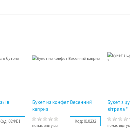
зы в
Букет из конфет Весенний
Букет з ц
каприз
вітрила "
Код:
024451
Код:
010232
немає відгуків
немає відгук