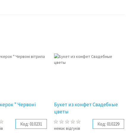
укерок " Червоні
Букет из конфет Свадебные
цветы
Код:
010231
Код:
010229
ів
немає відгуків