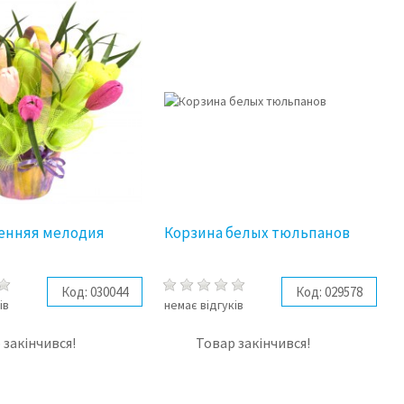
сенняя мелодия
Корзина белых тюльпанов
Код:
030044
Код:
029578
ів
немає відгуків
 закінчився!
Товар закінчився!