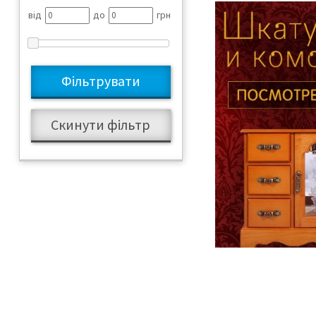
від
до
грн