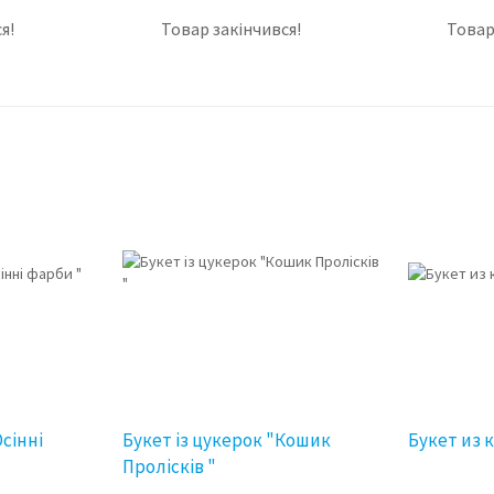
я!
Товар закінчився!
Товар
Осінні
Букет із цукерок "Кошик
Букет из
Пролісків "