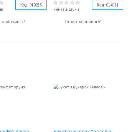
Код:
010215
Код:
014911
ів
немає відгуків
 закінчився!
Товар закінчився!
конфет Круиз
Букет з цукерок Хелловін