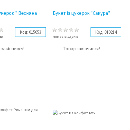
цукерок " Весняна
Букет із цукерок "Сакура"
Код:
015053
Код:
010214
ів
немає відгуків
 закінчився!
Товар закінчився!