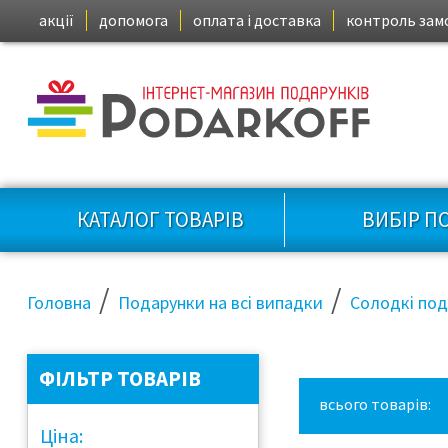
акції
допомога
оплата і доставка
контроль зам
КАТАЛОГ ТОВАРІВ
ВИБІР П
/
/
Головна
Подарунки на всі випадки
Солодкі по
ФІЛЬТР ТОВАРІВ
всього товарів:
Ціна: