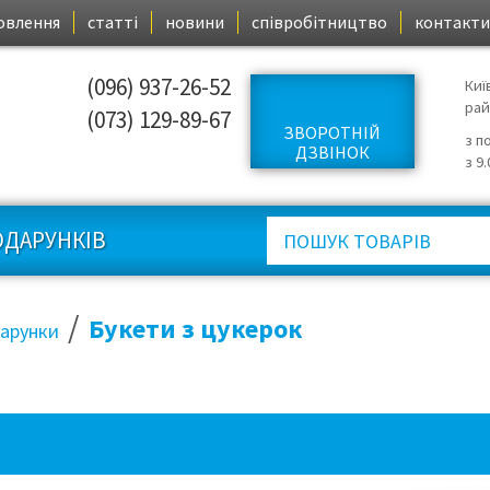
овлення
статті
новини
співробітництво
контакти
(096) 937-26-52
Киї
ра
(073) 129-89-67
ЗВОРОТНІЙ
з п
ДЗВІНОК
з 9
ОДАРУНКІВ
/
Букети з цукерок
дарунки