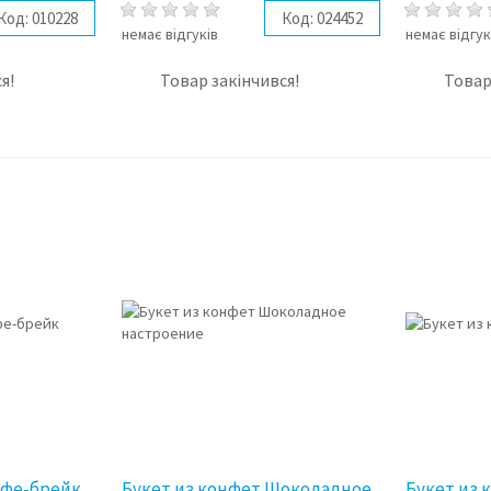
Код:
010228
Код:
024452
немає відгуків
немає відгук
я!
Товар закінчився!
Товар
офе-брейк
Букет из конфет Шоколадное
Букет из 