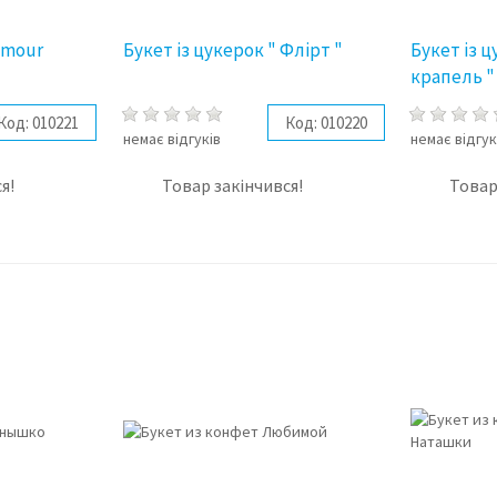
amour
Букет із цукерок " Флірт "
Букет із 
крапель "
Код:
010221
Код:
010220
немає відгуків
немає відгук
я!
Товар закінчився!
Товар