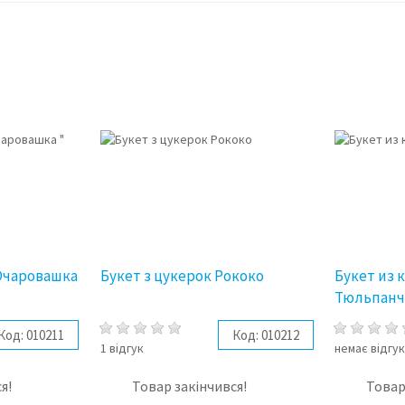
 Очаровашка
Букет з цукерок Рококо
Букет из 
Тюльпанч
Код:
010211
Код:
010212
1 відгук
немає відгук
я!
Товар закінчився!
Товар