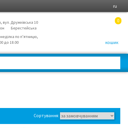
ru
0
в, вул. Дружківська 10
йон
Берестейська
онеділка по п’ятницю,
кошик
.00 до 18.00
Сортування: