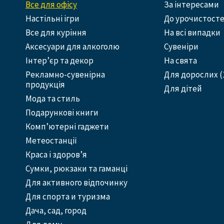
Все для офісу
За інтересами
Настільні ігри
До урочистост
Все для куріння
На всі випадки
Аксесуари для алкоголю
Сувеніри
Інтер’єр та декор
На свята
Рекламно-сувенірна
Для дорослих (
продукція
Для дітей
Мода та стиль
Подарункові книги
Комп’ютерні гаджети
Метеостанції
Краса і здоров’я
Сумки, рюкзаки та гаманці
Для активного відпочинку
Для спорта и туризма
Дача, сад, город