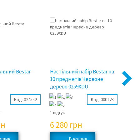
ільний Bestar
Настільний набір Bestar на
Набір
10 предметів Червоне
Cardi
Next
дерево 0259XDU
Код:
024552
Код:
000123
в
1 відгук
немає 
рн
6 280
грн
7 2