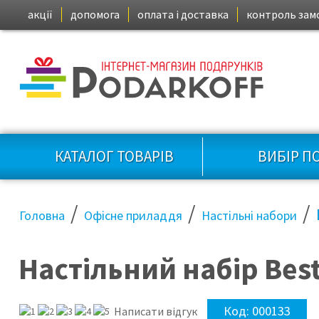
акції
допомога
оплата і доставка
контроль зам
КАТАЛОГ ТОВАРІВ
ВИБІР П
/
/
/
Головна
Офісне приладдя
Настільні набори
Настільний набір Bes
Код:
000133
Написати відгук