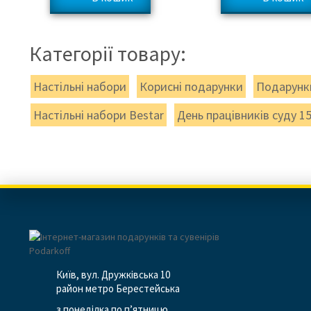
Категорії товару:
Настільні набори
Корисні подарунки
Подарунки
Настільні набори Bestar
День працівників суду 1
Київ, вул. Дружківська 10
район метро Берестейська
з понеділка по п’ятницю,