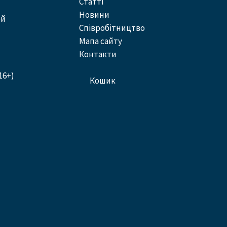
статті
новини
ей
співробітництво
Мапа сайту
контакти
16+)
кошик