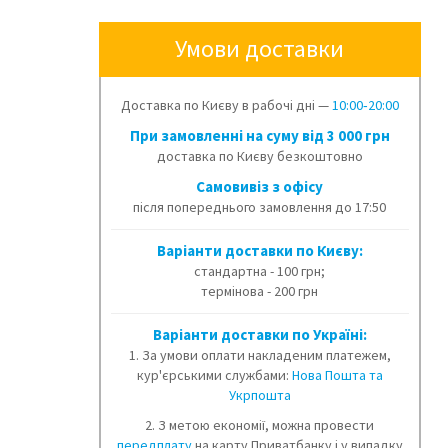
Умови доставки
Доставка по Києву в рабочі дні —
10:00‑20:00
При замовленні на суму від 3 000 грн
доставка по Києву безкоштовно
Cамовивіз з офісу
після попереднього замовлення до 17:50
Варіанти доставки по Києву:
стандартна - 100 грн;
термінова - 200 грн
Варіанти доставки по Україні:
1. За умови оплати накладеним платежем,
кур'єрськими службами:
Нова Пошта та
Укрпошта
2. З метою економії, можна провести
передплату
на карту Приватбанку і у випадку