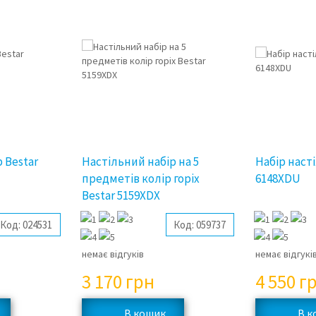
 Bestar
Настільний набір на 5
Набір наст
предметів колір горіх
6148XDU
Bestar 5159XDX
Код:
024531
Код:
059737
немає відгуків
немає відгукі
3 170
грн
4 550
г