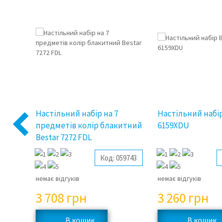
Настільний набір на 7
Настільний набір
оне
предметів колір блакитний
6159XDU
Previous
DU
Bestar 7272 FDL
59756
Код:
059743
немає відгуків
немає відгуків
3 708
грн
3 260
грн