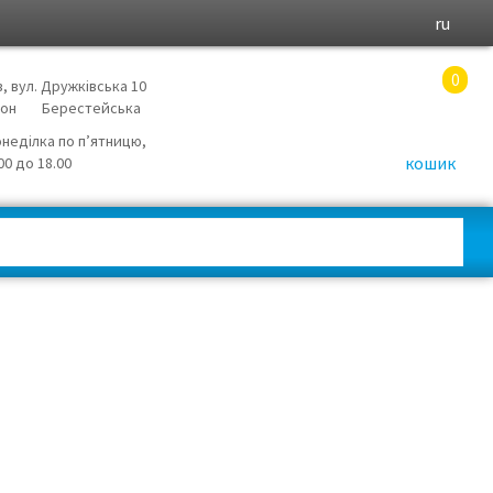
ru
0
в, вул. Дружківська 10
йон
Берестейська
онеділка по п’ятницю,
кошик
.00 до 18.00