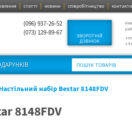
овлення
статті
новини
співробітництво
контакти
(096) 937-26-52
Киї
ра
(073) 129-89-67
ЗВОРОТНІЙ
з п
ДЗВІНОК
з 9
ОДАРУНКІВ
Настільний набір Bestar 8148FDV
tar 8148FDV