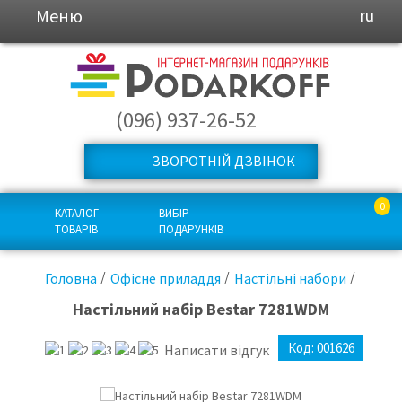
Меню
ru
(096) 937-26-52
ЗВОРОТНІЙ ДЗВІНОК
0
КАТАЛОГ
ВИБІР
ТОВАРІВ
ПОДАРУНКІВ
Головна
Офісне приладдя
Настільні набори
Настільний набір Bestar 7281WDM
Код:
001626
Написати відгук