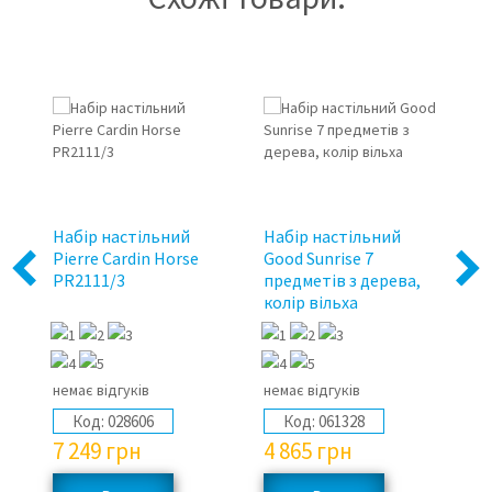
Набір настільний
Набір настільний
На
Pierre Cardin Horse
Good Sunrise 7
пр
Previous
Next
PR2111/3
предметів з дерева,
ч
колір вільха
B
немає відгуків
немає відгуків
не
Код:
028606
Код:
061328
7 249
грн
4 865
грн
2