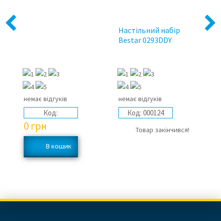
Previous
Next
Настільний набір
На
Bestar 0293DDY
Be
немає відгуків
немає відгуків
не
Код:
Код:
000124
0
грн
Товар закінчився!