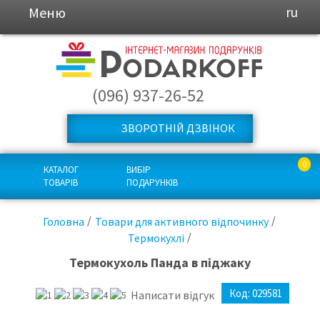
Меню
ru
(096) 937-26-52
ЗВОРОТНІЙ ДЗВІНОК
0
КАТАЛОГ
ВИБІР
ТОВАРІВ
ПОДАРУНКІВ
Головна
Товари для активного відпочинку
Термокухлі
Термокухоль Панда в піджаку
Код:
029581
Написати відгук