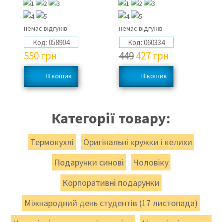
немає відгуків
немає відгуків
не
Код:
058904
Код:
060334
550
грн
449
427
грн
1
Категорії товару:
Термокухлі
Оригінальні кружки і келихи
Подарунки синові
Чоловіку
Корпоративні подарунки
Міжнародний день студентів (17 листопада)