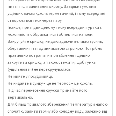
пиття після заливання окропу.
Завдяки гумовим
ущільнювачам кухоль герметичний, і тому всередині
створюється тиск через пару.
Інакше, при підвищеному тиску всередині гуртки є
можливість оббризкатися і обпектися напоєм.
Закручуйте кришку, не докладаючи великих зусиль,
обертаючи її за годинниковою стрілкою.
Потрібно
правильно потрапити в різьблення і щільно
закрутити кришку, а також стежити, щоб гумка
(ущільнювач) не перекручувалась.
Не мийте у посудомийці.
Не кидайте в сумку – це не термос – це кухоль.
Під час перенесення кружки тримайте його
вертикально.
Для більш тривалого збереження температури напою
спочатку залити гарячу або холодну воду, залежно від