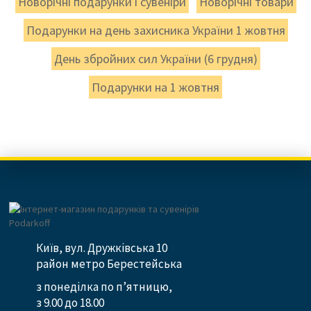
Новорічні подарунки і сувеніри
Новорічні товари
Подарунки на день захисника України 1 жовтня
День збройних сил України (6 грудня)
Подарунки на 1 жовтня
Київ, вул. Дружківська 10
район метро Берестейська
з понеділка по п’ятницю,
з 9.00 до 18.00