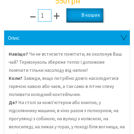
550
грн
–
+
Опис
Навіщо?
Чи не встигаєте помітити, як охолонув Ваш
чай?
Термокухоль збереже тепло і допоможе
помічати тільки насолоду від напою!
Коли?
Завжди, якщо потрібно довго насолодитися
гарячою кавою або чаєм, а так само в літню спеку
попивати холодний коктейльчик.
Де?
На столі за комп'ютером або книгою, у
підскляннику машини, в кіно разом з попкорном, на
прогулянці з собакою, на вулиці з коляскою, на
велосипеді, на лижах у горах, у поході біля вогнища, на