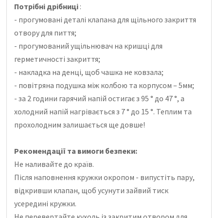
Потрібні дрібниці
:
- прогумовані деталі клапана для щільного закриття
отвору для пиття;
- прогумований ущільнювач на кришці для
герметичності закриття;
- накладка на денці, щоб чашка не ковзала;
- повітряна подушка між колбою та корпусом – 5мм;
- за 2 години гарячий напій остигає з 95 ° до 47 °, а
холодний напій нагрівається з 7 ° до 15 °.
Теплим та
прохолодним залишається ще довше!
Рекомендації та вимоги безпеки:
Не наливайте до країв.
Після наповнення кружки окропом - випустіть пару,
відкривши клапан, щоб усунути зайвий тиск
усередині кружки.
Не перевертайте кухоль із закритим отвором для