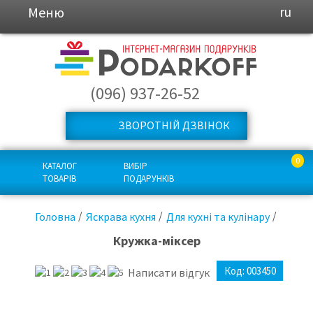
Меню
ru
(096) 937-26-52
ЗВОРОТНІЙ ДЗВІНОК
0
КАТАЛОГ
ВИБІР
ТОВАРІВ
ПОДАРУНКІВ
Головна
Яскрава кухня
Для кухні та кулінару
Кружка-міксер
Код:
003450
Написати відгук